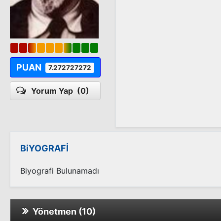
PUAN
7.272727272
Yorum Yap
(0)
BiYOGRAFİ
Biyografi Bulunamadı
Yönetmen (10)