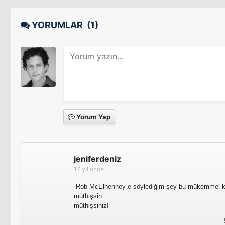
It's Always Sunny in Philadelphia
YORUMLAR
(1)
Unsupervised
How to Be a Gentleman
Tv Dizisi
Yorum Yap
jeniferdeniz
17 yıl önce
Rob McElhenney e söylediğim şey bu mükemmel kişi
müthişsin...
müthişsiniz!