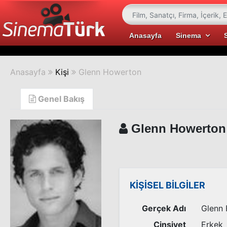
Anasayfa
Sinema
Anasayfa
Kişi
Glenn Howerton
Genel Bakış
Glenn Howerton
KİŞİSEL BİLGİLER
Gerçek Adı
Glenn 
Cinsiyet
Erkek