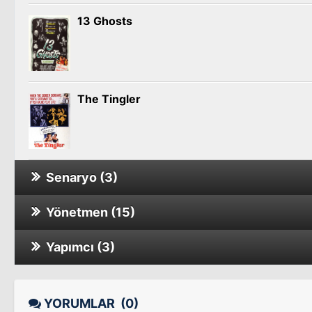
13 Ghosts
The Tingler
Senaryo (3)
Yönetmen (15)
Bug
Sinema Filmi
Yapımcı (3)
Shanks
Rosemary'nin Bebeği
Voice of the Whistler
YORUMLAR
(0)