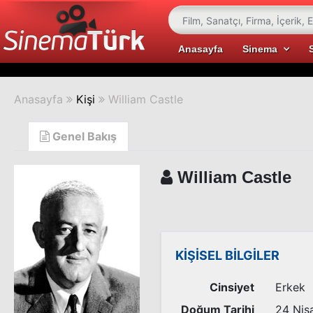
Anasayfa
Sinema
Anasayfa
Kişi
William Castle
Genel Bakış
William Castle
KİŞİSEL BİLGİLER
Cinsiyet
Erkek
Doğum Tarihi
24 Nis