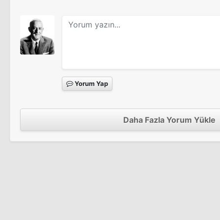
The Busy Body
Sinema Filmi
Lanetli Tepe
Dillinger
Sinema Filmi
The Spirit Is Willing
Sinema Filmi
Yorum Yap
Macabre
Homicidal
Daha Fazla Yorum Yükle
Sinema Filmi
13 Ghosts