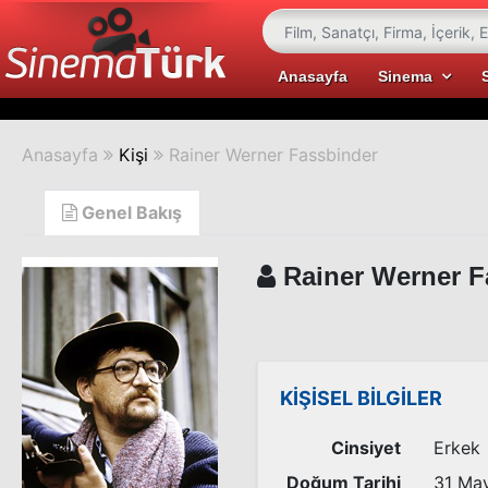
Anasayfa
Sinema
Anasayfa
Kişi
Rainer Werner Fassbinder
Genel Bakış
Rainer Werner F
KİŞİSEL BİLGİLER
Cinsiyet
Erkek
Doğum Tarihi
31 May