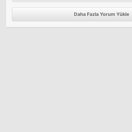
Özgürlüğün Zorbalık Hakkı
Daha Fazla Yorum Yükle
Satan's Brew
Fontane - Effi Briest
Özgürlüğün Zorbalık Hakkı
Korku Ruhu Kemirir
Fontane - Effi Briest
Yalan Dünya
Korku Ruhu Kemirir