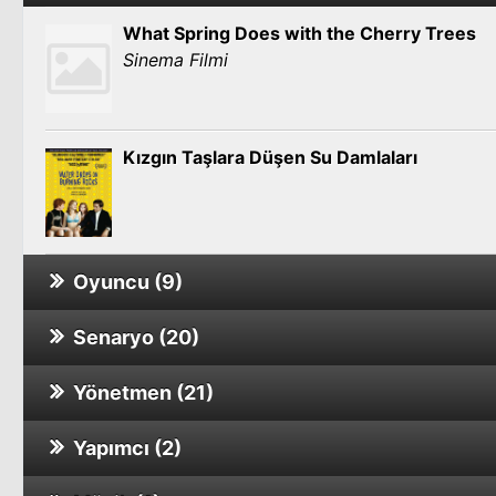
What Spring Does with the Cherry Trees
Sinema Filmi
Kızgın Taşlara Düşen Su Damlaları
Oyuncu (9)
Senaryo (20)
Daniel Schmid - Le chat qui pense
Sinema Filmi
Yönetmen (21)
Kızgın Taşlara Düşen Su Damlaları
Yapımcı (2)
CHAMBRE 666
Reverse Angle: Rebellion Of The Filmmake
Sinema Filmi