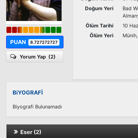
Doğum Yeri
Bad Wö
Alman
Ölüm Tarihi
10 Haz
Ölüm Yeri
Münih,
PUAN
8.727272727
Yorum Yap
(2)
BiYOGRAFİ
Biyografi Bulunamadı
Eser (2)