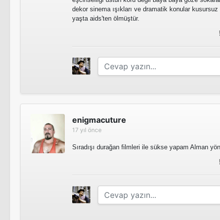
Maria Braun'un Evliliği
dekor sinema ışıkları ve dramatik konular kusursuz o
yaşta aids'ten ölmüştür.
Maria Braun'un Evliliği
Özgürlüğün Zorbalık Hakkı
Alman Sonbaharı
Cinnet
Warnung Vor Einer Heiligen Nutte
Sinema Filmi
Chinesisches Roulette
enigmacuture
17 yıl önce
Alman Sonbaharı
Sıradışı durağan filmleri ile sükse yapam Alman yö
Baal
Tv Filmi
Satan's Brew
Chinesisches Roulette