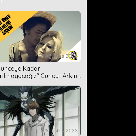
i
16 Ağustos 2023
Ölünceye Kadar
rılmayacağız'' Cüneyt Arkın-
ül Işıl
14 Ağustos 2023