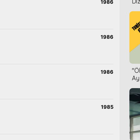
Diz
1986
1986
''
1986
Ay
Bet
1985