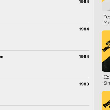
1984
Ye
Me
1984
ım
1984
Ca
Si
1983