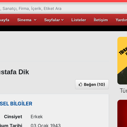
sayfa
Sinema
Sayfalar
Listeler
İletişim
Yardı
tafa Dik
Beğen
(10)
Tü
İSEL BİLGİLER
Cinsiyet
Erkek
um Tarihi
03 Ocak 1943