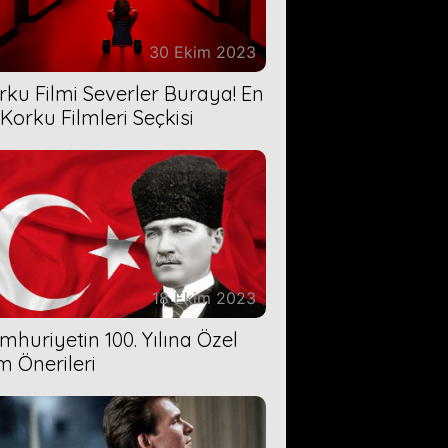
30 Ekim 2023
rku Filmi Severler Buraya! En
 Korku Filmleri Seçkisi
18 Ekim 2023
mhuriyetin 100. Yılına Özel
lm Önerileri