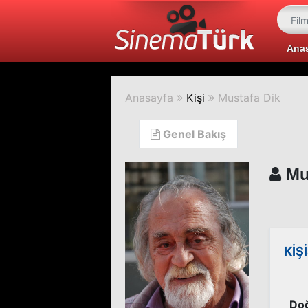
Ana
Anasayfa
Kişi
Mustafa Dik
Genel Bakış
Mus
KİŞ
Doğ