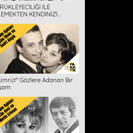
RÜKLEYECİLİĞİ İLE
LEMEKTEN KENDİNİZİ
AMAYACAĞINIZ 6 ANİME DİZİ
ERİMİZ
12 Temmuz 2023
Zümrüt'' Gözlere Adanan Bir
şam