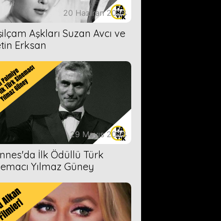
20 Haziran 2023
şilçam Aşkları Suzan Avcı ve
tin Erksan
29 Mayıs 2023
nnes'da İlk Ödüllü Türk
nemacı Yılmaz Güney