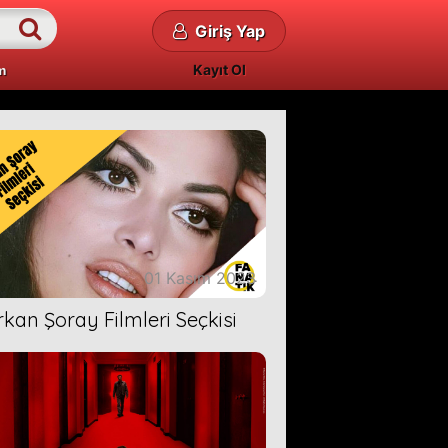
Giriş Yap
Kayıt Ol
m
01 Kasım 2023
rkan Şoray Filmleri Seçkisi