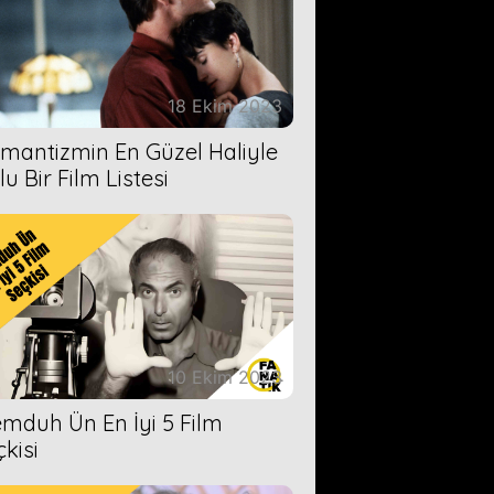
18 Ekim 2023
mantizmin En Güzel Haliyle
u Bir Film Listesi
10 Ekim 2023
mduh Ün En İyi 5 Film
çkisi