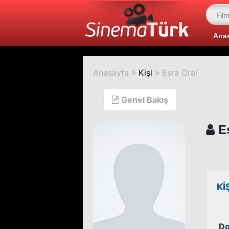
Ana
Anasayfa
Kişi
Esra Oral
Genel Bakış
Es
Kİ
Do