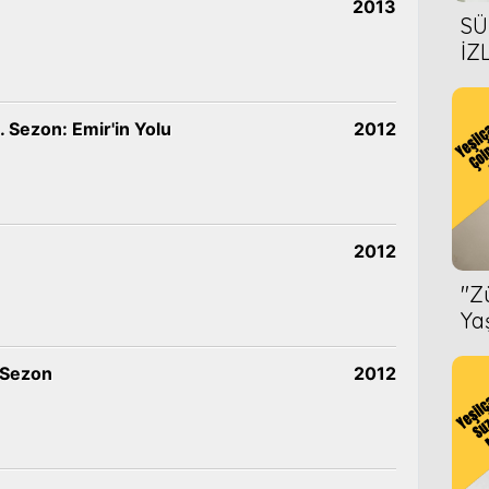
2013
SÜ
İZ
AL
ÖN
 Sezon: Emir'in Yolu
2012
2012
''
Ya
 Sezon
2012