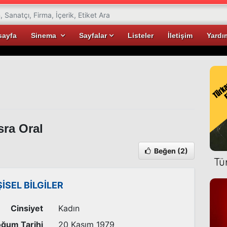
sayfa
Sinema
Sayfalar
Listeler
İletişim
Yardı
ra Oral
Beğen
(2)
Tü
ŞİSEL BİLGİLER
Cinsiyet
Kadın
ğum Tarihi
20 Kasım 1979