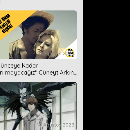
i
16 Ağustos 2023
Ölünceye Kadar
rılmayacağız'' Cüneyt Arkın-
ül Işıl
14 Ağustos 2023