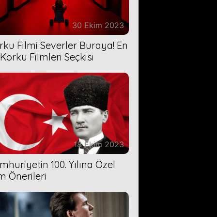
30 Ekim 2023
rku Filmi Severler Buraya! En
 Korku Filmleri Seçkisi
18 Ekim 2023
mhuriyetin 100. Yılına Özel
lm Önerileri