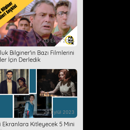
03 Ekim 2023
uk Bilginer'in Bazı Filmlerini
ler İçin Derledik
29 Eylül 2023
zi Ekranlara Kitleyecek 5 Mini