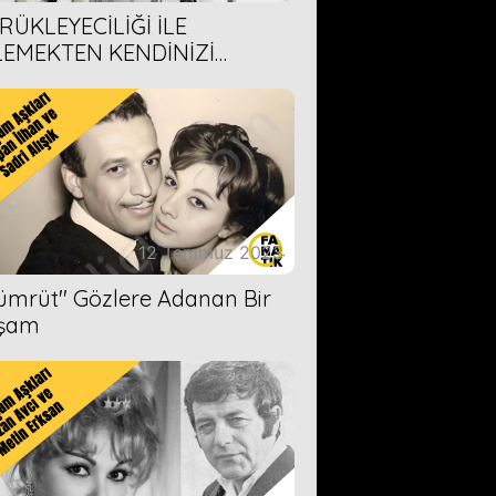
RÜKLEYECİLİĞİ İLE
LEMEKTEN KENDİNİZİ
AMAYACAĞINIZ 6 ANİME DİZİ
ERİMİZ
12 Temmuz 2023
Zümrüt'' Gözlere Adanan Bir
şam