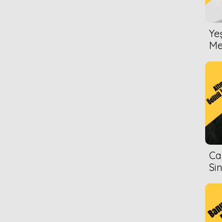
Ye
Me
Ca
Si