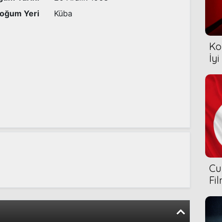
oğum Yeri
Küba
Ko
İyi
Cu
Fi