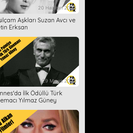
20 Haziran 2023
şilçam Aşkları Suzan Avcı ve
tin Erksan
29 Mayıs 2023
nnes'da İlk Ödüllü Türk
nemacı Yılmaz Güney