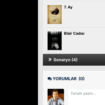
7. Ay
Blair Cadısı
Senaryo (4)
Lovely Molly
YORUMLAR
(0)
7. Ay