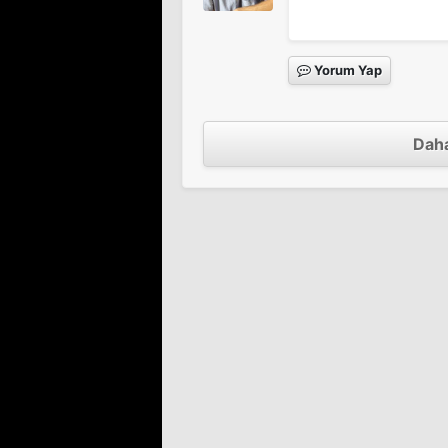
Yorum Yap
Blair Cadısı 2
Sinema Filmi
Daha
Blair Cadısı