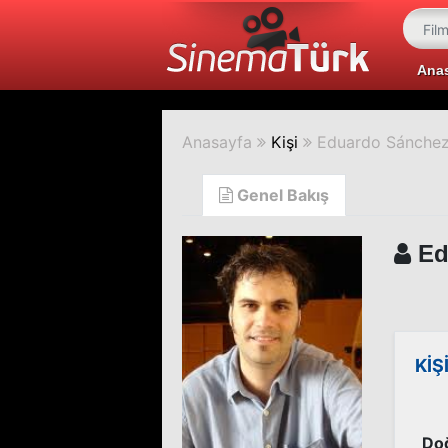
Ana
Anasayfa
Kişi
Eduardo Sánche
Genel Bakış
Ed
KİŞ
Do