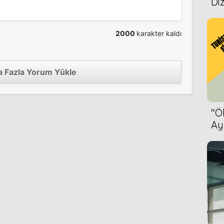
Diz
2000
karakter kaldı
2000
 Fazla Yorum Yükle
1999
''
Ay
Bet