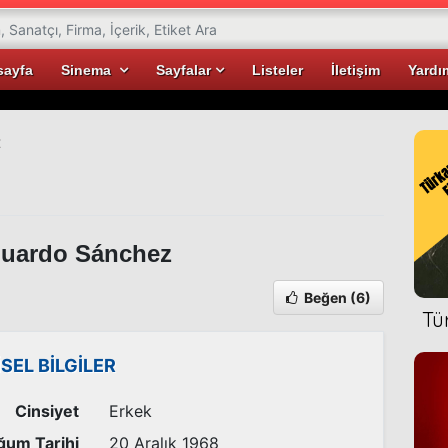
sayfa
Sinema
Sayfalar
Listeler
İletişim
Yardı
z
uardo Sánchez
Beğen
(6)
Tü
İSEL BİLGİLER
Cinsiyet
Erkek
ğum Tarihi
20 Aralık 1968