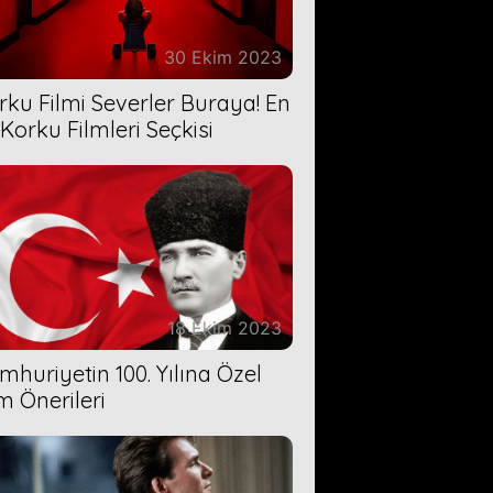
30 Ekim 2023
rku Filmi Severler Buraya! En
 Korku Filmleri Seçkisi
18 Ekim 2023
mhuriyetin 100. Yılına Özel
lm Önerileri