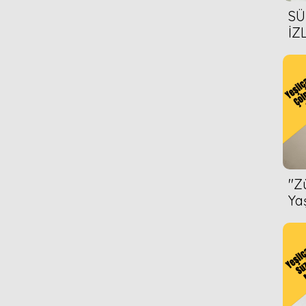
SÜ
İZ
AL
ÖN
''
Ya