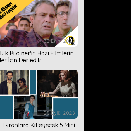
03 Ekim 2023
uk Bilginer'in Bazı Filmlerini
ler İçin Derledik
29 Eylül 2023
zi Ekranlara Kitleyecek 5 Mini