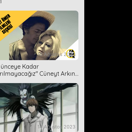
i
16 Ağustos 2023
Ölünceye Kadar
rılmayacağız'' Cüneyt Arkın-
ül Işıl
14 Ağustos 2023