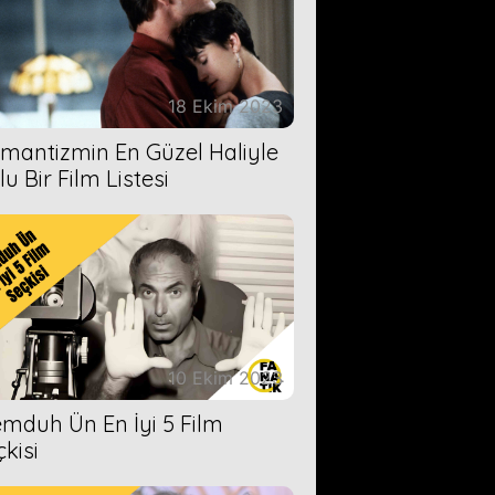
18 Ekim 2023
mantizmin En Güzel Haliyle
u Bir Film Listesi
10 Ekim 2023
mduh Ün En İyi 5 Film
çkisi