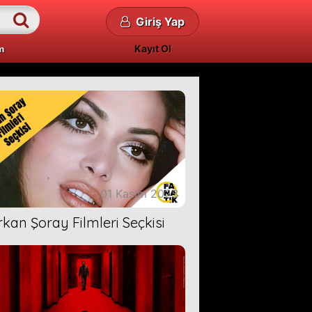
Giriş Yap
Kayıt Ol
m
01 Kasım 2023
rkan Şoray Filmleri Seçkisi