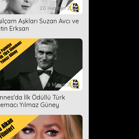
20 Haziran 2023
şilçam Aşkları Suzan Avcı ve
tin Erksan
29 Mayıs 2023
nnes'da İlk Ödüllü Türk
nemacı Yılmaz Güney