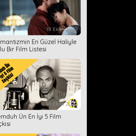
18 Ekim 2023
mantizmin En Güzel Haliyle
u Bir Film Listesi
10 Ekim 2023
mduh Ün En İyi 5 Film
çkisi