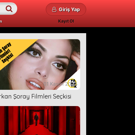
Giriş Yap
Kayıt Ol
m
01 Kasım 2023
rkan Şoray Filmleri Seçkisi