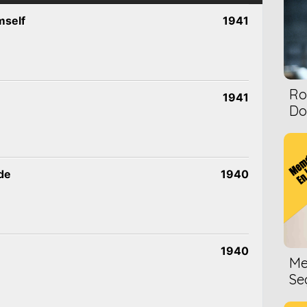
mself
1941
Ro
1941
Dol
de
1940
1940
Me
Se