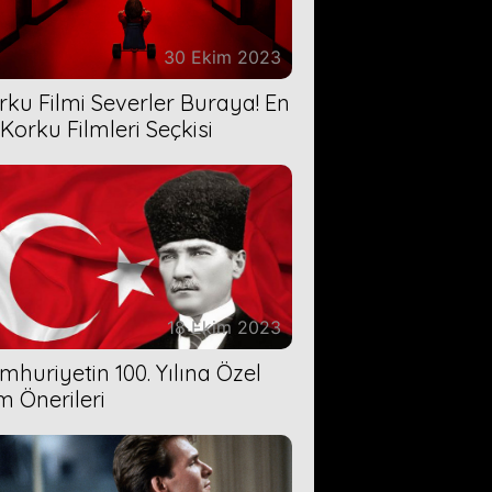
30 Ekim 2023
rku Filmi Severler Buraya! En
 Korku Filmleri Seçkisi
18 Ekim 2023
mhuriyetin 100. Yılına Özel
lm Önerileri