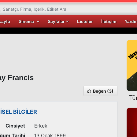
sayfa
Sinema
Sayfalar
Listeler
İletişim
Yardı
y Francis
Beğen
(3)
Tü
İSEL BİLGİLER
Cinsiyet
Erkek
ğum Tarihi
13 Ocak 1899