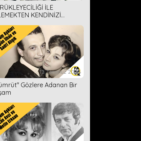
RÜKLEYECİLİĞİ İLE
LEMEKTEN KENDİNİZİ
AMAYACAĞINIZ 6 ANİME DİZİ
ERİMİZ
12 Temmuz 2023
Zümrüt'' Gözlere Adanan Bir
şam