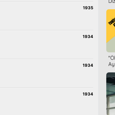
Diz
1935
1934
''
Ay
1934
Bet
1934