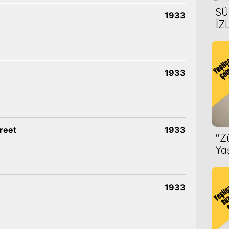
SÜ
1933
İZ
AL
ÖN
1933
reet
1933
''
Ya
1933