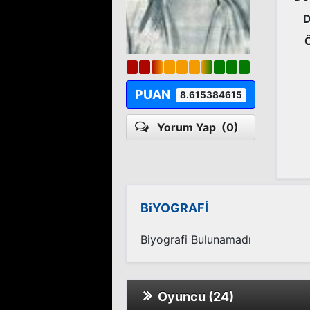
D
PUAN
8.615384615
Yorum Yap
(0)
BiYOGRAFİ
Biyografi Bulunamadı
Oyuncu (24)