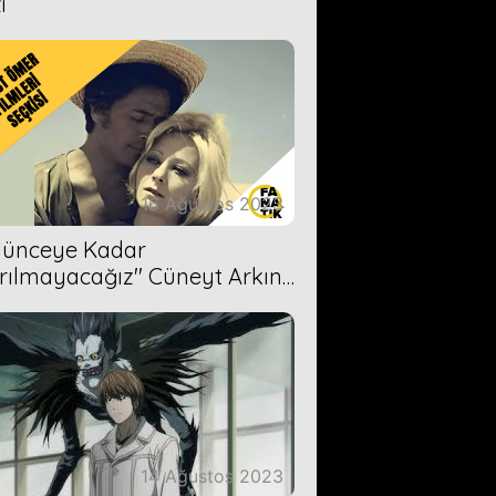
i
16 Ağustos 2023
Ölünceye Kadar
rılmayacağız'' Cüneyt Arkın-
ül Işıl
14 Ağustos 2023