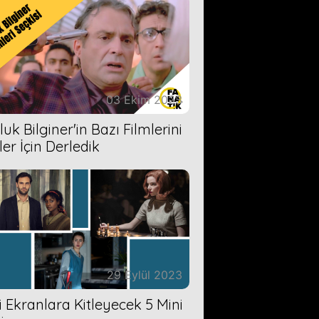
03 Ekim 2023
uk Bilginer'in Bazı Filmlerini
ler İçin Derledik
29 Eylül 2023
zi Ekranlara Kitleyecek 5 Mini