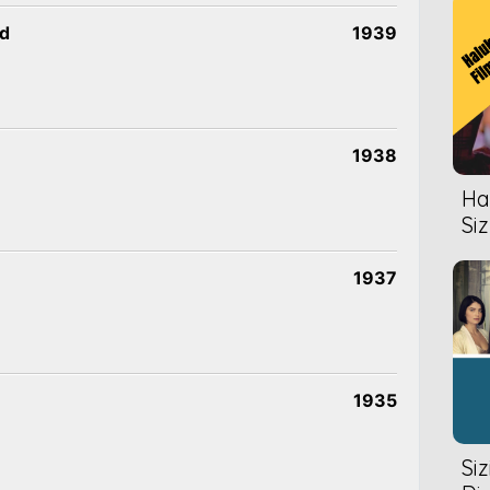
ld
1939
1938
Hal
Siz
1937
1935
Si