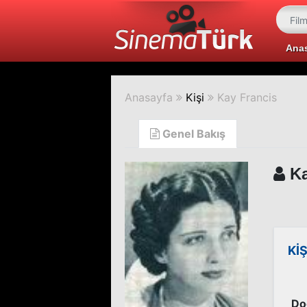
Ana
Anasayfa
Kişi
Kay Francis
Genel Bakış
Ka
KİŞ
Do