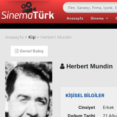
Anasayfa
Sinema
Anasayfa
Kişi
Herbert Mundin
Genel Bakış
Herbert Mundin
KİŞİSEL BİLGİLER
Cinsiyet
Erkek
Doğum Tarihi
21 Ağu