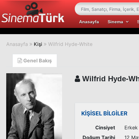
Anasayfa
Sinema
Anasayfa
Kişi
Wilfrid Hyde-White
Genel Bakış
Wilfrid Hyde-Wh
KİŞİSEL BİLGİLER
Cinsiyet
Erkek
Doğum Tarihi
12 Ma