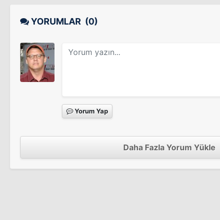
Talladega Geceleri: Ricky Bobby Hikayesi
Backseat
YORUMLAR
(0)
Backseat
Büyük Açık
Büyük Açık
Yorum Yap
Ant-Man
Sinema Filmi
Anchorman 2
Daha Fazla Yorum Yükle
Sinema Filmi
Funny or Die Presents...
Yedek Polisler