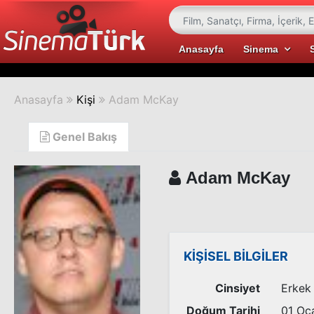
Anasayfa
Sinema
Anasayfa
Kişi
Adam McKay
Genel Bakış
Adam McKay
KİŞİSEL BİLGİLER
Cinsiyet
Erkek
Doğum Tarihi
01 Oc