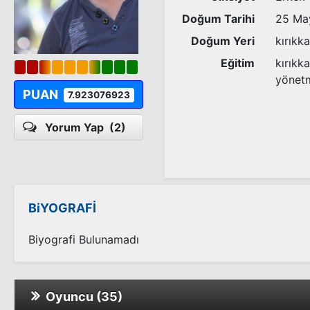
Doğum Tarihi
25 Ma
Doğum Yeri
kırıkka
Eğitim
kırıkk
yönet
PUAN
7.923076923
Yorum Yap
(2)
BiYOGRAFİ
Biyografi Bulunamadı
Oyuncu (35)