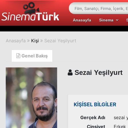
Anasayfa
Sinema
Anasayfa
Kişi
Sezai Yeşilyurt
Genel Bakış
Sezai Yeşilyurt
KİŞİSEL BİLGİLER
Gerçek Adı
sezai 
Cinsiyet
Erkek