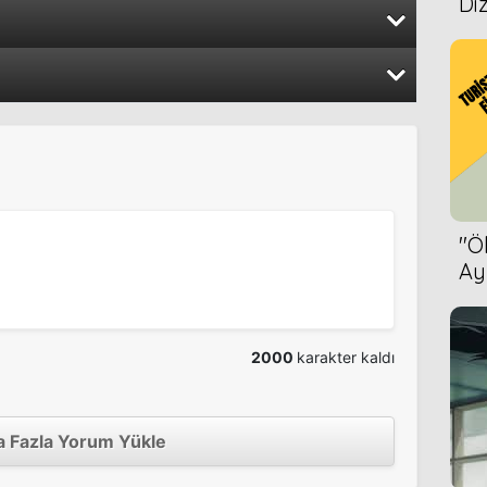
Diz
2014
2011
r
2011
2013
2007
''
2010
2012
Ay
Bet
2007
2000
karakter kaldı
2008
2010
2006
 Fazla Yorum Yükle