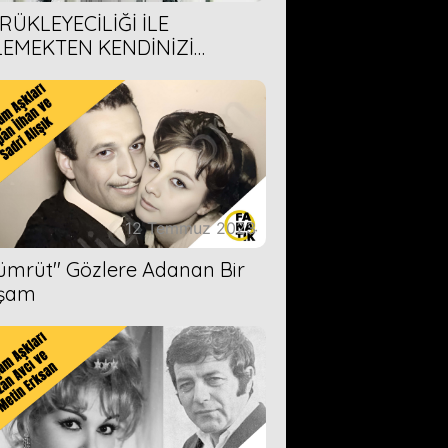
RÜKLEYECİLİĞİ İLE
LEMEKTEN KENDİNİZİ
AMAYACAĞINIZ 6 ANİME DİZİ
ERİMİZ
12 Temmuz 2023
Zümrüt'' Gözlere Adanan Bir
şam