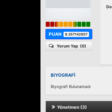
Do
PUAN
8.357142857
Yorum Yap
(0)
BiYOGRAFİ
Biyografi Bulunamadı
Yönetmen (3)