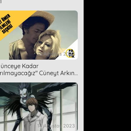
i
16 Ağustos 2023
Ölünceye Kadar
rılmayacağız'' Cüneyt Arkın-
ül Işıl
14 Ağustos 2023