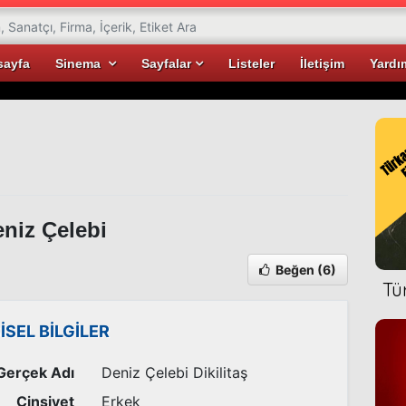
sayfa
Sinema
Sayfalar
Listeler
İletişim
Yardı
niz Çelebi
Beğen
(6)
Tü
İSEL BİLGİLER
Gerçek Adı
Deniz Çelebi Dikilitaş
Cinsiyet
Erkek