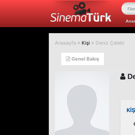
Ana
Anasayfa
Kişi
Deniz Çelebi
Genel Bakış
De
KİŞ