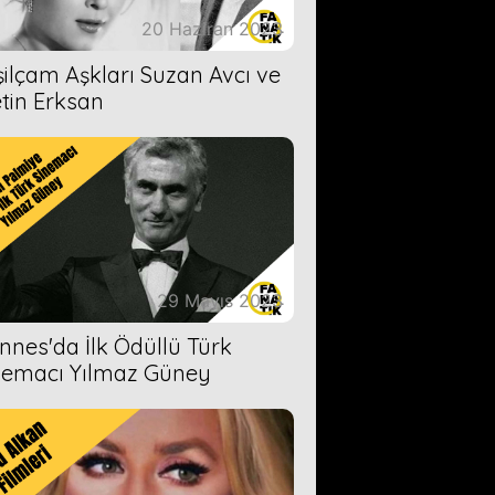
20 Haziran 2023
şilçam Aşkları Suzan Avcı ve
tin Erksan
29 Mayıs 2023
nnes'da İlk Ödüllü Türk
nemacı Yılmaz Güney