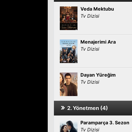
Veda Mektubu
Tv Dizisi
Menajerimi Ara
Tv Dizisi
Dayan Yüreğim
Tv Dizisi
2. Yönetmen (4)
Paramparça 3. Sezon
Tv Dizisi