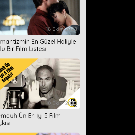
18 Ekim 2023
mantizmin En Güzel Haliyle
u Bir Film Listesi
10 Ekim 2023
mduh Ün En İyi 5 Film
çkisi