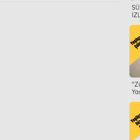
2006
2010
SÜ
İZ
2006
AL
ÖN
2004
2010
2002
2008
''
Ya
2008