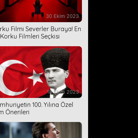
30 Ekim 2023
rku Filmi Severler Buraya! En
 Korku Filmleri Seçkisi
18 Ekim 2023
mhuriyetin 100. Yılına Özel
lm Önerileri