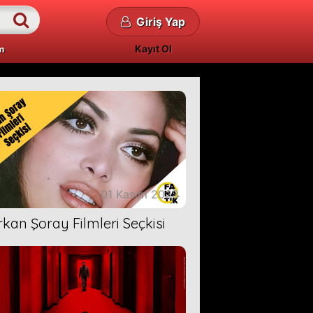
Giriş Yap
Kayıt Ol
m
01 Kasım 2023
rkan Şoray Filmleri Seçkisi