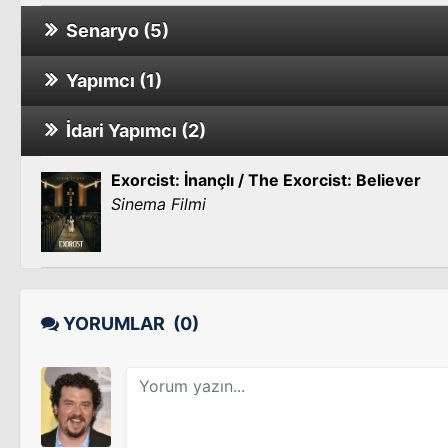
Senaryo (5)
Yapımcı (1)
Cadılar Bayramı Sona Eriyor / Halloween E
Sinema Filmi
İdari Yapımcı (2)
Cadılar Bayramı
Exorcist: İnançlı / The Exorcist: Believer
Cadılar Bayramı
Sinema Filmi
Ekselânsları
YORUMLAR
(0)
Karanlıklar Ülkesi: Lycan'ların Yükselişi
Sinema Filmi