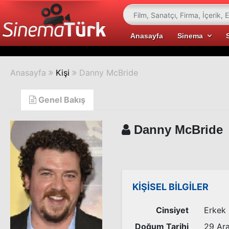
Anasayfa
Sinema
Anasayfa
Kişi
Danny McBride
Genel Bakış
Danny McBride
KİŞİSEL BİLGİLER
Cinsiyet
Erkek
Doğum Tarihi
29 Ara