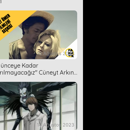
i
16 Ağustos 2023
Ölünceye Kadar
rılmayacağız'' Cüneyt Arkın-
ül Işıl
14 Ağustos 2023