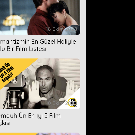
18 Ekim 2023
mantizmin En Güzel Haliyle
u Bir Film Listesi
10 Ekim 2023
mduh Ün En İyi 5 Film
çkisi