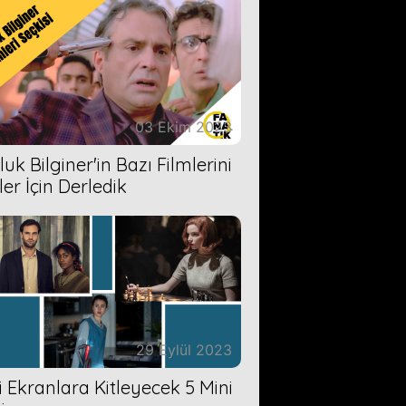
03 Ekim 2023
uk Bilginer'in Bazı Filmlerini
ler İçin Derledik
29 Eylül 2023
zi Ekranlara Kitleyecek 5 Mini