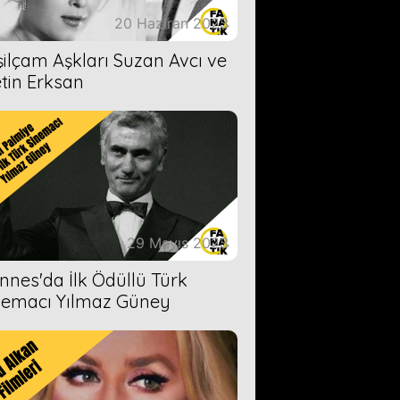
20 Haziran 2023
şilçam Aşkları Suzan Avcı ve
tin Erksan
29 Mayıs 2023
nnes'da İlk Ödüllü Türk
nemacı Yılmaz Güney