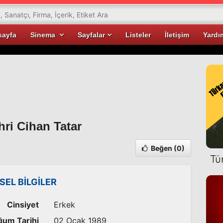
sayfa
Sinema
Sayfalar
Listeler
İletişim
Yardı
ri Cihan Tatar
Beğen
(0)
Tü
İSEL BİLGİLER
Cinsiyet
Erkek
um Tarihi
02 Ocak 1989