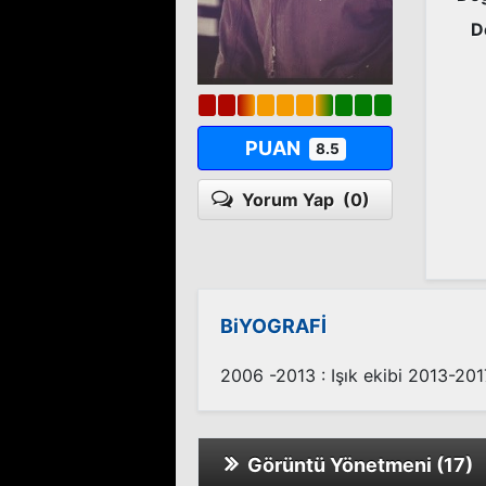
D
PUAN
8.5
Yorum Yap
(0)
BiYOGRAFİ
2006 -2013 : Işık ekibi 2013-201
Görüntü Yönetmeni (17)