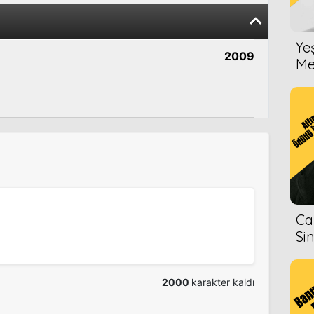
Ye
2009
Me
Ca
Si
2000
karakter kaldı