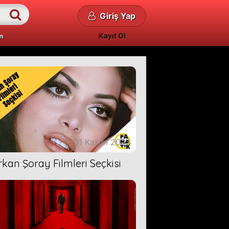
Giriş Yap
Kayıt Ol
m
01 Kasım 2023
rkan Şoray Filmleri Seçkisi