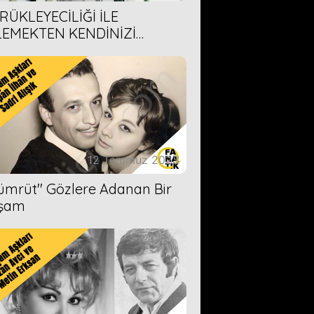
RÜKLEYECİLİĞİ İLE
LEMEKTEN KENDİNİZİ
AMAYACAĞINIZ 6 ANİME DİZİ
ERİMİZ
12 Temmuz 2023
Zümrüt'' Gözlere Adanan Bir
şam