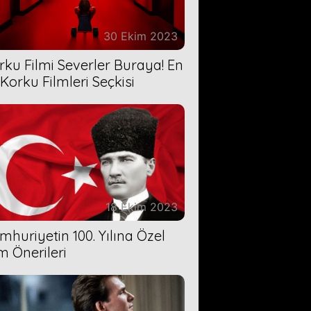
30 Ekim 2023
rku Filmi Severler Buraya! En
 Korku Filmleri Seçkisi
18 Ekim 2023
mhuriyetin 100. Yılına Özel
lm Önerileri