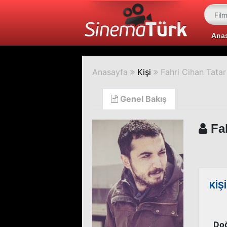
Ana
Anasayfa
Kişi
Fahri Cihan Tatar
Genel Bakış
Fah
KİŞ
Doğ