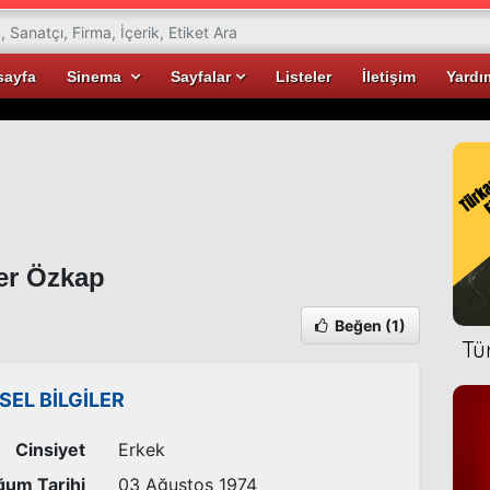
sayfa
Sinema
Sayfalar
Listeler
İletişim
Yardı
er Özkap
Beğen
(1)
Tü
İSEL BİLGİLER
Cinsiyet
Erkek
um Tarihi
03 Ağustos 1974