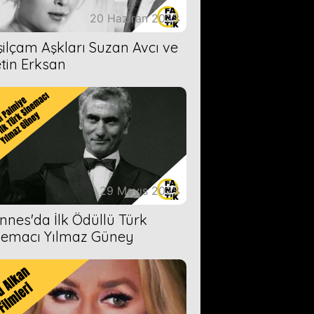
20 Haziran 2023
şilçam Aşkları Suzan Avcı ve
tin Erksan
29 Mayıs 2023
nnes'da İlk Ödüllü Türk
nemacı Yılmaz Güney