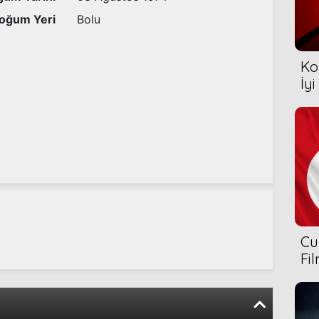
oğum Yeri
Bolu
Ko
İyi
Cu
Fi