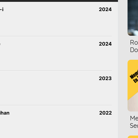
-i
2024
Ro
e
2024
Dol
2023
ihan
2022
Me
Se