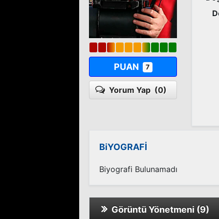
D
PUAN
7
Yorum Yap
(0)
BiYOGRAFİ
Biyografi Bulunamadı
Görüntü Yönetmeni (9)