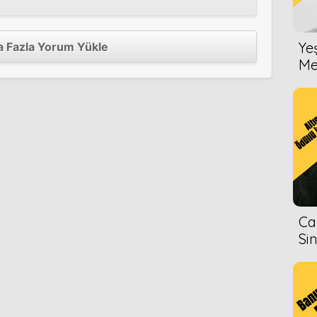
Ye
 Fazla Yorum Yükle
Me
Ca
Si