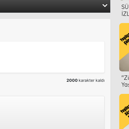
2012
SÜ
İZ
2011
AL
ÖN
''
2000
karakter kaldı
Ya