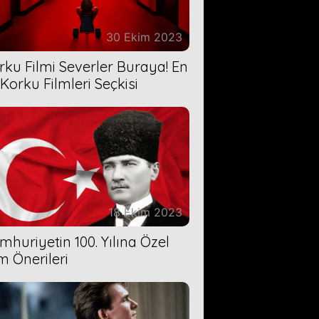
30 Ekim 2023
rku Filmi Severler Buraya! En
 Korku Filmleri Seçkisi
18 Ekim 2023
mhuriyetin 100. Yılına Özel
lm Önerileri