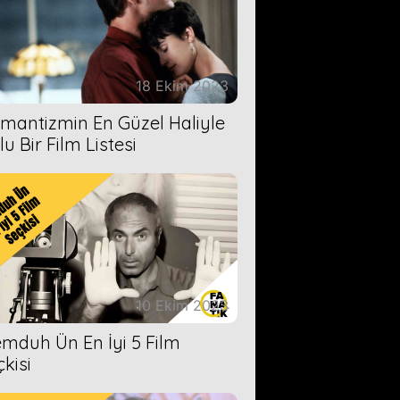
18 Ekim 2023
mantizmin En Güzel Haliyle
u Bir Film Listesi
10 Ekim 2023
mduh Ün En İyi 5 Film
çkisi