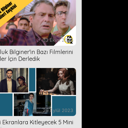
03 Ekim 2023
uk Bilginer'in Bazı Filmlerini
ler İçin Derledik
29 Eylül 2023
zi Ekranlara Kitleyecek 5 Mini