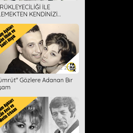
RÜKLEYECİLİĞİ İLE
LEMEKTEN KENDİNİZİ
AMAYACAĞINIZ 6 ANİME DİZİ
ERİMİZ
12 Temmuz 2023
Zümrüt'' Gözlere Adanan Bir
şam