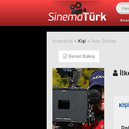
Ana
Anasayfa
Kişi
İlker Özkap
Genel Bakış
İlk
KİŞ
Doğ