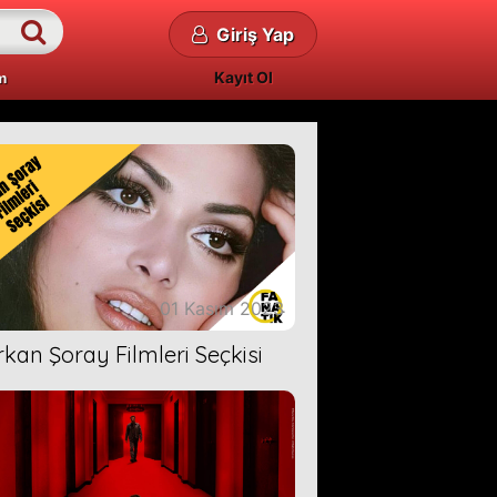
Giriş Yap
Kayıt Ol
m
01 Kasım 2023
rkan Şoray Filmleri Seçkisi