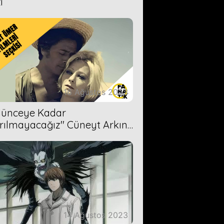
i
16 Ağustos 2023
Ölünceye Kadar
rılmayacağız'' Cüneyt Arkın-
ül Işıl
14 Ağustos 2023