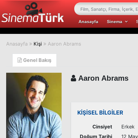
Anasayfa
Sinema
Anasayfa
Kişi
Aaron Abrams
Genel Bakış
Aaron Abrams
KİŞİSEL BİLGİLER
Cinsiyet
Erkek
Doğum Tarihi
12 May