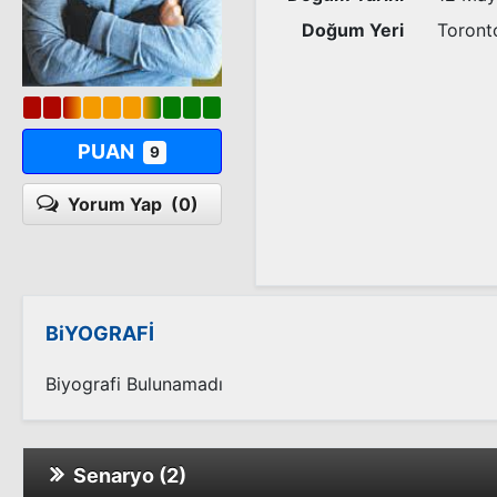
Doğum Yeri
Toront
PUAN
9
Yorum Yap
(0)
BiYOGRAFİ
Biyografi Bulunamadı
Senaryo (2)