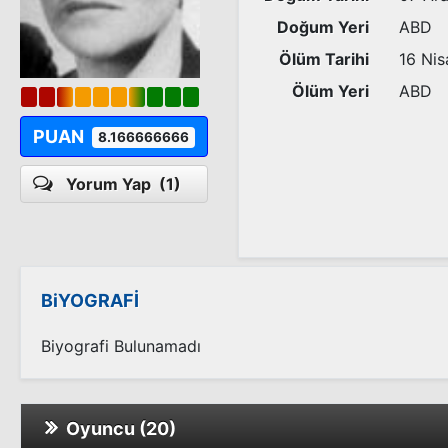
Doğum Yeri
ABD
Ölüm Tarihi
16 Nis
Ölüm Yeri
ABD
PUAN
8.166666666
Yorum Yap
(1)
BiYOGRAFİ
Biyografi Bulunamadı
Oyuncu (20)