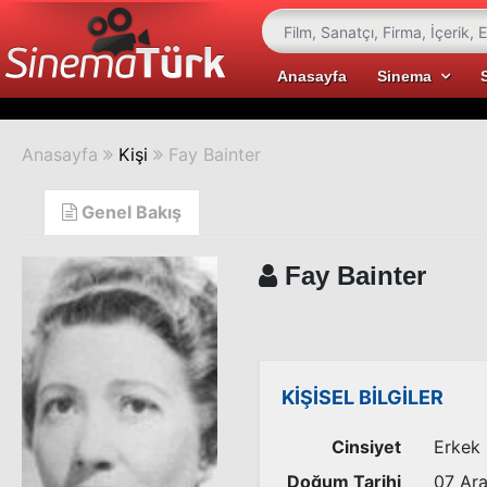
Anasayfa
Sinema
Anasayfa
Kişi
Fay Bainter
Genel Bakış
Fay Bainter
KİŞİSEL BİLGİLER
Cinsiyet
Erkek
Doğum Tarihi
07 Ara