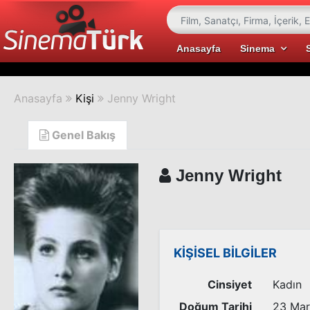
Anasayfa
Sinema
Anasayfa
Kişi
Jenny Wright
Genel Bakış
Jenny Wright
KİŞİSEL BİLGİLER
Cinsiyet
Kadın
Doğum Tarihi
23 Mar