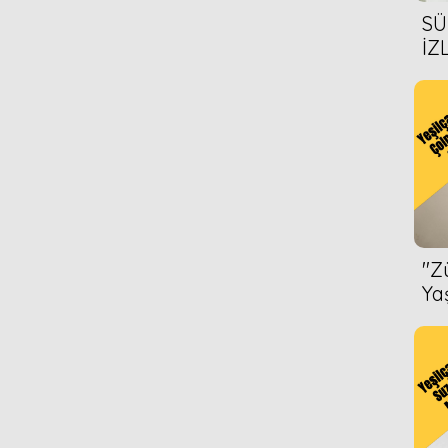
SÜ
İZ
AL
ÖN
''
Ya