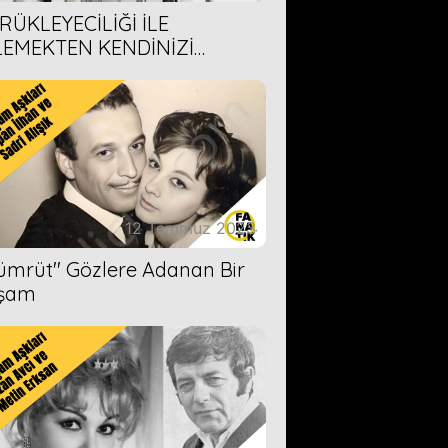
RÜKLEYECİLİĞİ İLE
LEMEKTEN KENDİNİZİ
AMAYACAĞINIZ 6 ANİME DİZİ
ERİMİZ
12 Temmuz 2023
Zümrüt'' Gözlere Adanan Bir
şam