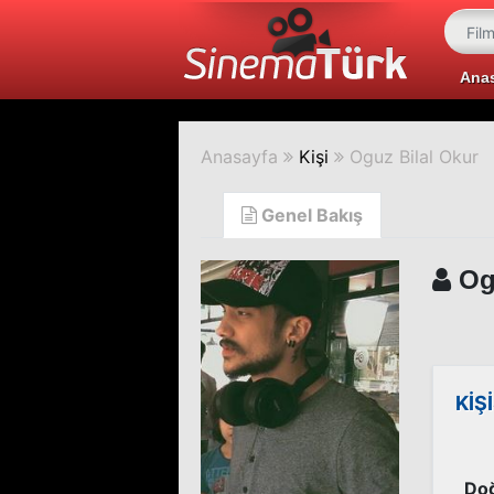
Ana
Anasayfa
Kişi
Oguz Bilal Okur
Genel Bakış
Ogu
KİŞ
Doğ