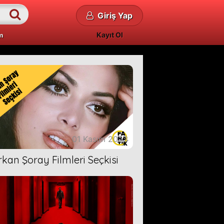
Giriş Yap
Kayıt Ol
m
01 Kasım 2023
rkan Şoray Filmleri Seçkisi