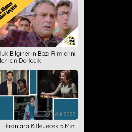
03 Ekim 2023
uk Bilginer'in Bazı Filmlerini
ler İçin Derledik
29 Eylül 2023
zi Ekranlara Kitleyecek 5 Mini