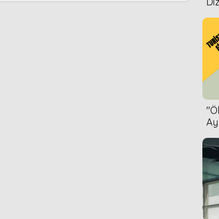
Diz
2015
2015
''
2014
Ay
Bet