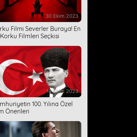
30 Ekim 2023
rku Filmi Severler Buraya! En
 Korku Filmleri Seçkisi
18 Ekim 2023
mhuriyetin 100. Yılına Özel
lm Önerileri