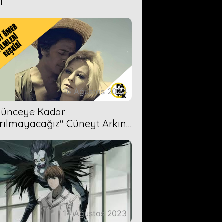
i
16 Ağustos 2023
Ölünceye Kadar
rılmayacağız'' Cüneyt Arkın-
ül Işıl
14 Ağustos 2023