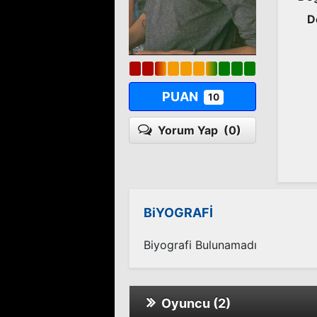
D
PUAN
10
Yorum Yap
(0)
BiYOGRAFİ
Biyografi Bulunamadı
Oyuncu (2)