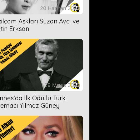
20 Haziran 2023
şilçam Aşkları Suzan Avcı ve
tin Erksan
29 Mayıs 2023
nnes'da İlk Ödüllü Türk
nemacı Yılmaz Güney