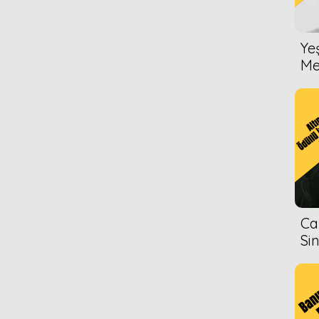
Ye
Me
Ca
Si