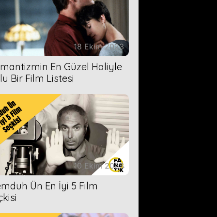
18 Ekim 2023
mantizmin En Güzel Haliyle
u Bir Film Listesi
10 Ekim 2023
mduh Ün En İyi 5 Film
çkisi