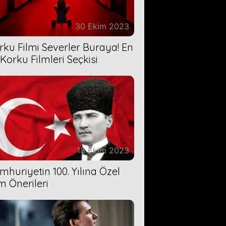
30 Ekim 2023
rku Filmi Severler Buraya! En
 Korku Filmleri Seçkisi
18 Ekim 2023
mhuriyetin 100. Yılına Özel
lm Önerileri