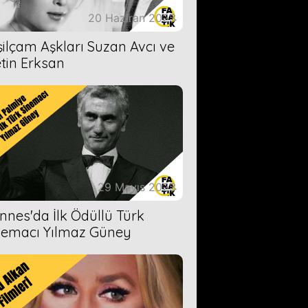
20 Haziran 2023
şilçam Aşkları Suzan Avcı ve
tin Erksan
29 Mayıs 2023
nnes'da İlk Ödüllü Türk
nemacı Yılmaz Güney