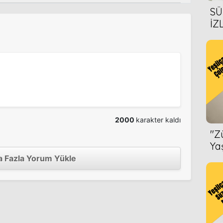
SÜ
İZ
AL
ÖN
2000
karakter kaldı
''
Ya
 Fazla Yorum Yükle