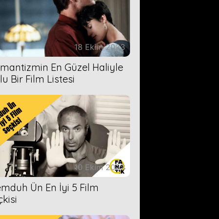
18 Ekim 2023
mantizmin En Güzel Haliyle
u Bir Film Listesi
10 Ekim 2023
mduh Ün En İyi 5 Film
çkisi