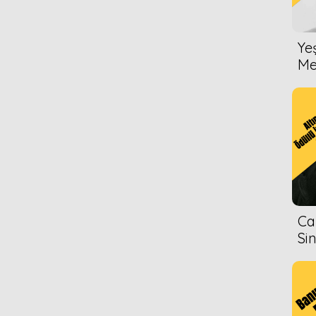
Ye
Me
Ca
Si