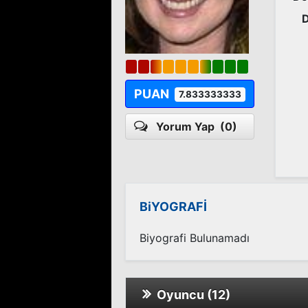
PUAN
7.833333333
Yorum Yap
(0)
BiYOGRAFİ
Biyografi Bulunamadı
Oyuncu (12)