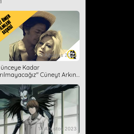
i
16 Ağustos 2023
Ölünceye Kadar
rılmayacağız'' Cüneyt Arkın-
ül Işıl
14 Ağustos 2023