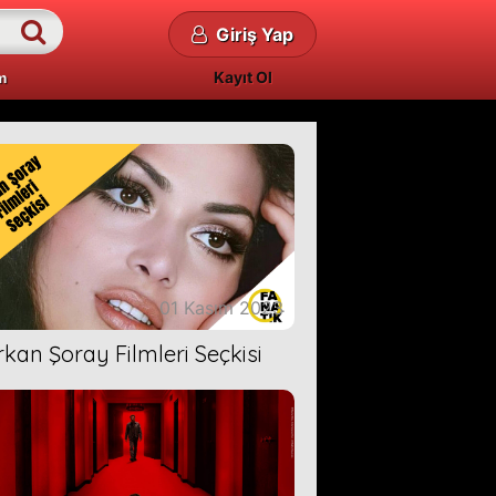
Giriş Yap
Kayıt Ol
m
01 Kasım 2023
rkan Şoray Filmleri Seçkisi