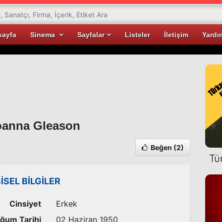
sayfa
Sinema
Sayfalar
Listeler
İletişim
Yardı
anna Gleason
Beğen
(2)
Tü
ŞİSEL BİLGİLER
Cinsiyet
Erkek
ğum Tarihi
02 Haziran 1950