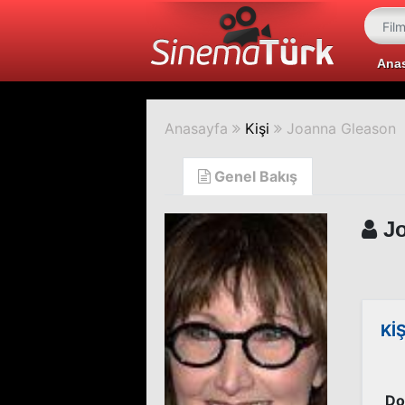
Ana
Anasayfa
Kişi
Joanna Gleason
Genel Bakış
Jo
Kİ
Do