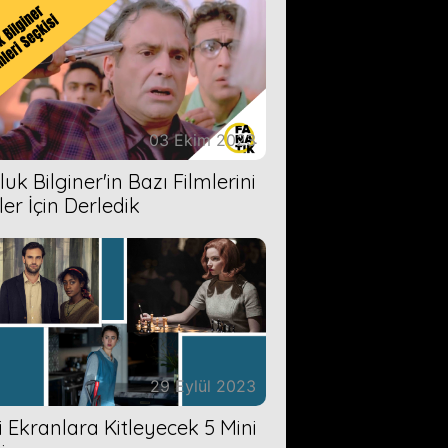
03 Ekim 2023
uk Bilginer'in Bazı Filmlerini
ler İçin Derledik
29 Eylül 2023
zi Ekranlara Kitleyecek 5 Mini