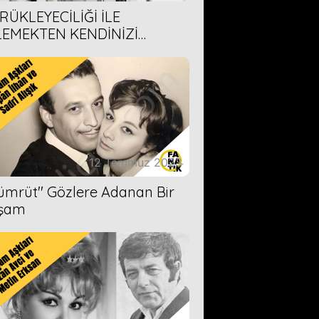
RÜKLEYECİLİĞİ İLE
LEMEKTEN KENDİNİZİ
AMAYACAĞINIZ 6 ANİME DİZİ
ERİMİZ
12 Temmuz 2023
Zümrüt'' Gözlere Adanan Bir
şam