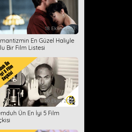
18 Ekim 2023
mantizmin En Güzel Haliyle
u Bir Film Listesi
10 Ekim 2023
mduh Ün En İyi 5 Film
çkisi