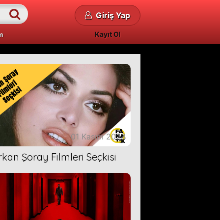
Giriş Yap
Kayıt Ol
m
01 Kasım 2023
rkan Şoray Filmleri Seçkisi