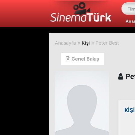
Ana
Anasayfa
Kişi
Peter Best
Genel Bakış
Pet
KİŞ