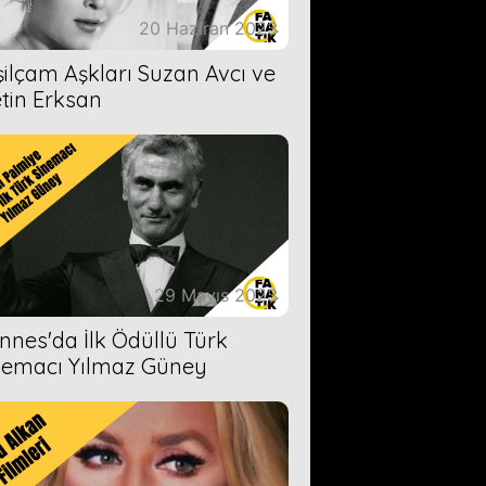
20 Haziran 2023
şilçam Aşkları Suzan Avcı ve
tin Erksan
29 Mayıs 2023
nnes'da İlk Ödüllü Türk
nemacı Yılmaz Güney