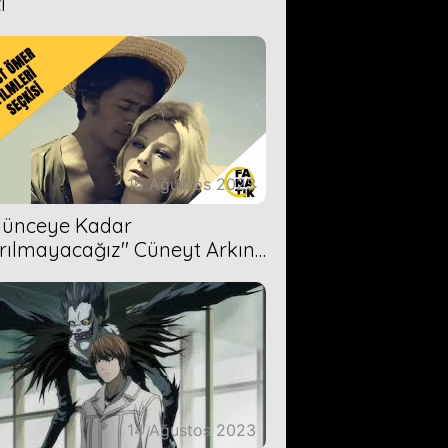
i
16 Ağustos 2023
Ölünceye Kadar
rılmayacağız'' Cüneyt Arkın-
ül Işıl
14 Ağustos 2023