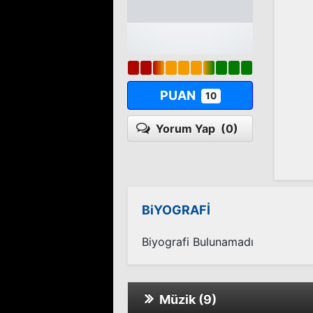
PUAN
10
Yorum Yap
(0)
BiYOGRAFİ
Biyografi Bulunamadı
Müzik (9)