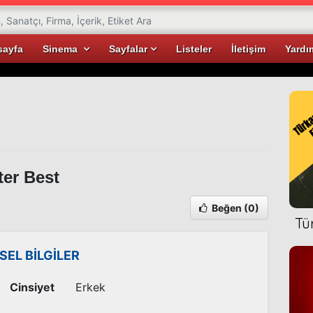
sayfa
Sinema
Sayfalar
Listeler
İletişim
Yardı
er Best
Beğen
(0)
Tü
İSEL BİLGİLER
Cinsiyet
Erkek