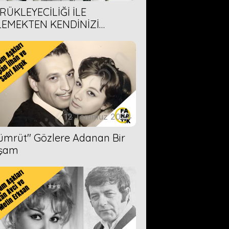
RÜKLEYECİLİĞİ İLE
LEMEKTEN KENDİNİZİ
AMAYACAĞINIZ 6 ANİME DİZİ
ERİMİZ
12 Temmuz 2023
Zümrüt'' Gözlere Adanan Bir
şam