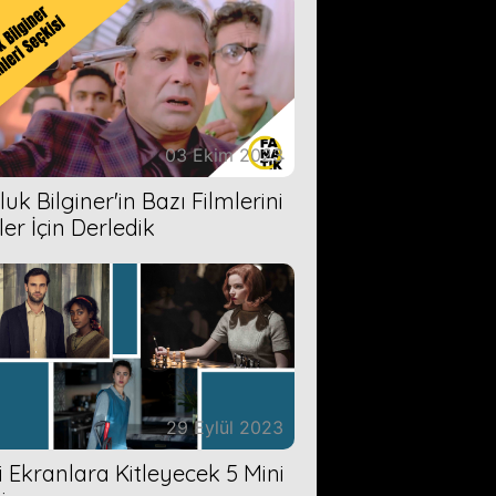
03 Ekim 2023
uk Bilginer'in Bazı Filmlerini
ler İçin Derledik
29 Eylül 2023
zi Ekranlara Kitleyecek 5 Mini