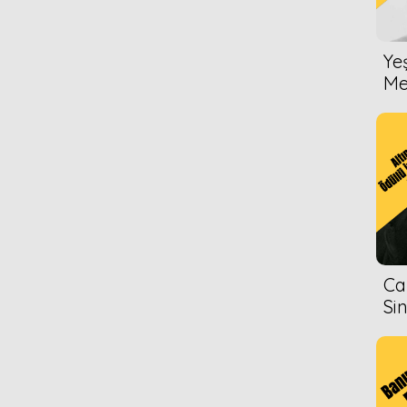
Ye
Me
Ca
Si