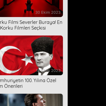
30 Ekim 2023
rku Filmi Severler Buraya! En
 Korku Filmleri Seçkisi
18 Ekim 2023
mhuriyetin 100. Yılına Özel
lm Önerileri