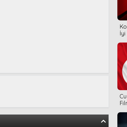
Ko
İyi
Cu
Fi