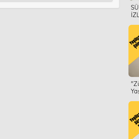
SÜ
İZ
AL
ÖN
''
Ya