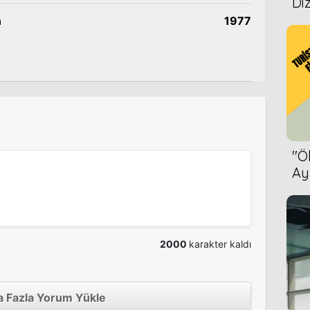
Diz
n
1977
''
Ay
Bet
2000
karakter kaldı
 Fazla Yorum Yükle