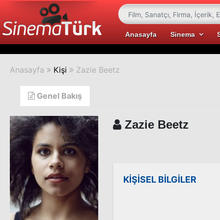
Anasayfa
Sinema
Anasayfa
Kişi
Zazie Beetz
Genel Bakış
Zazie Beetz
KİŞİSEL BİLGİLER