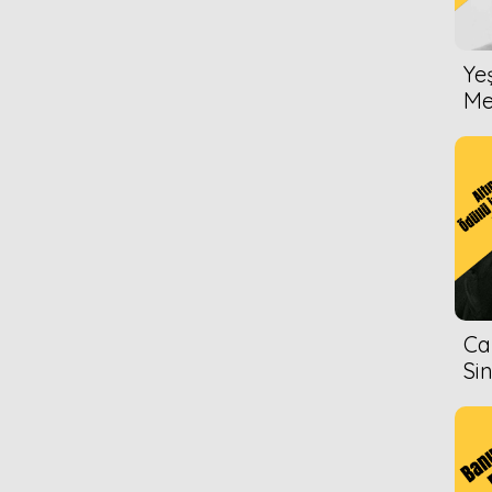
Ye
Me
Ca
Si