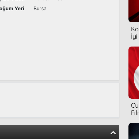
oğum Yeri
Bursa
Ko
İyi
Cu
Fi