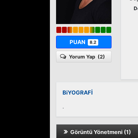
D
PUAN
8.2
Yorum Yap
(2)
BiYOGRAFİ
.
Görüntü Yönetmeni (1)