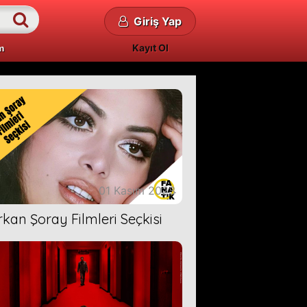
Giriş Yap
Kayıt Ol
m
01 Kasım 2023
rkan Şoray Filmleri Seçkisi