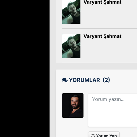
Varyant Şahmat
Zerk
Sinema Filmi
Varyant Şahmat
Bordo Bereliler Suriye
Sinema Filmi
YORUMLAR
(2)
Kehribar
Tv Dizisi
İkimizin Yerine
Sinema Filmi
Yorum Yap