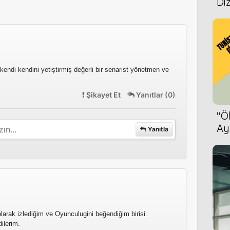
Diz
2015
endi kendini yetiştirmiş değerli bir senarist yönetmen ve
Şikayet Et
Yanıtlar (0)
2015
''
Ay
Yanıtla
Bet
2014
2014
olarak izlediğim ve Oyunculugini beğendiğim birisi.
ilerim.