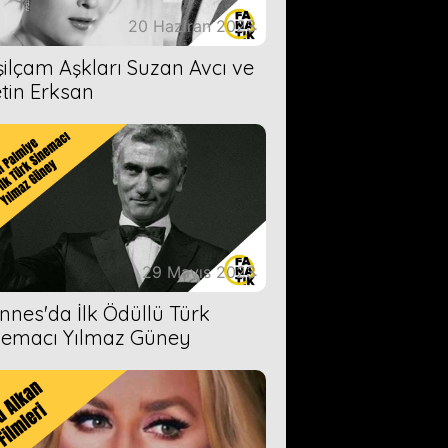
20 Haziran 2023
şilçam Aşkları Suzan Avcı ve
tin Erksan
29 Mayıs 2023
nnes'da İlk Ödüllü Türk
nemacı Yılmaz Güney