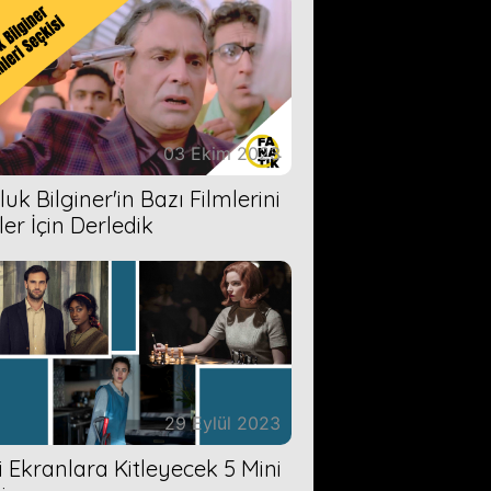
03 Ekim 2023
uk Bilginer'in Bazı Filmlerini
ler İçin Derledik
29 Eylül 2023
zi Ekranlara Kitleyecek 5 Mini