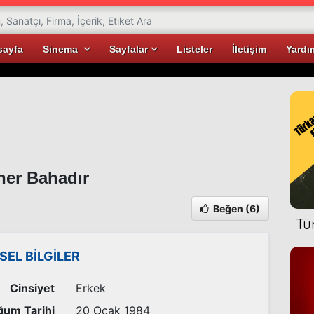
sayfa
Sinema
Sayfalar
Listeler
İletişim
Yardı
er Bahadır
Beğen
(6)
Tü
İSEL BİLGİLER
Cinsiyet
Erkek
um Tarihi
20 Ocak 1984