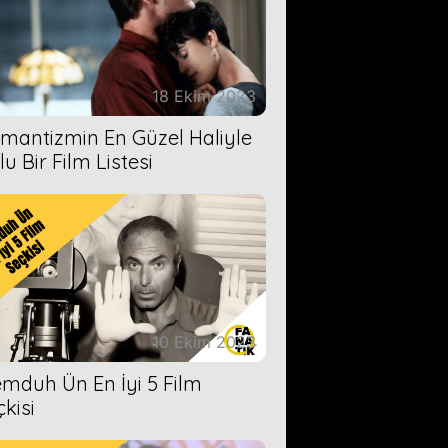
18 Ekim 2023
mantizmin En Güzel Haliyle
u Bir Film Listesi
10 Ekim 2023
mduh Ün En İyi 5 Film
çkisi