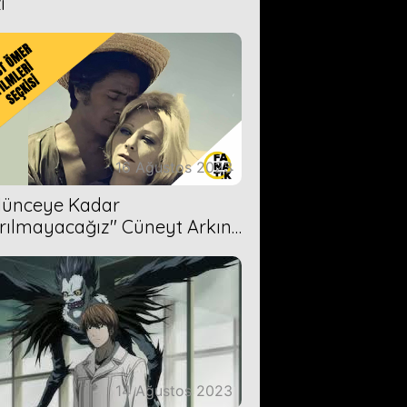
i
16 Ağustos 2023
Ölünceye Kadar
rılmayacağız'' Cüneyt Arkın-
ül Işıl
14 Ağustos 2023