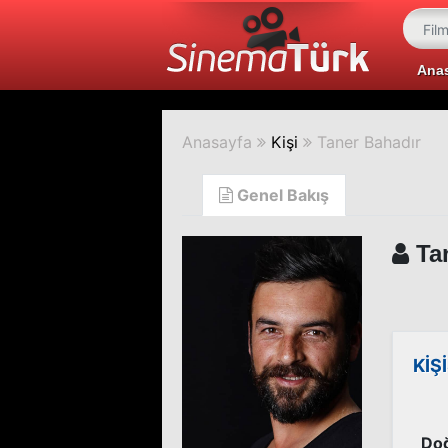
Ana
Anasayfa
Kişi
Taner Bahadır
Genel Bakış
Tan
KİŞ
Doğ