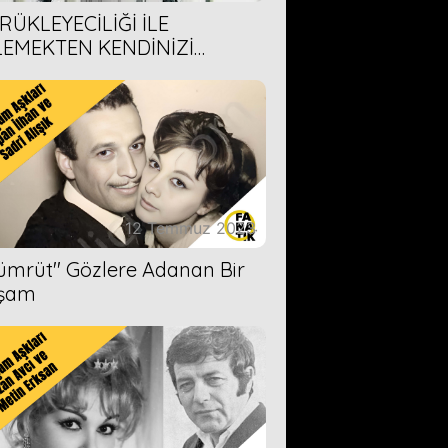
RÜKLEYECİLİĞİ İLE
LEMEKTEN KENDİNİZİ
AMAYACAĞINIZ 6 ANİME DİZİ
ERİMİZ
12 Temmuz 2023
Zümrüt'' Gözlere Adanan Bir
şam