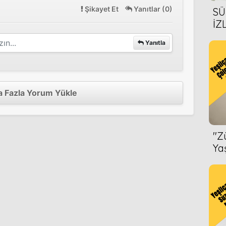
Şikayet Et
Yanıtlar (0)
SÜ
İZ
AL
Yanıtla
ÖN
 Fazla Yorum Yükle
''
Ya