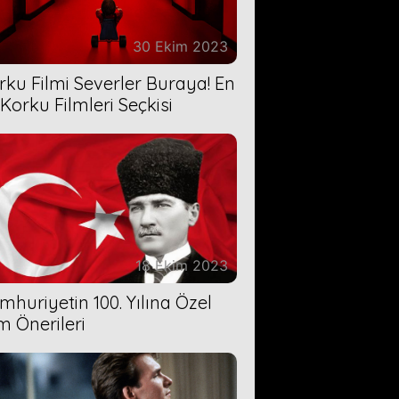
30 Ekim 2023
rku Filmi Severler Buraya! En
 Korku Filmleri Seçkisi
18 Ekim 2023
mhuriyetin 100. Yılına Özel
lm Önerileri