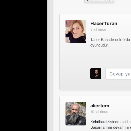
Çilek Kokusu
HacerTuran
6 yıl önce
Tv Dizisi
Taner Bahadır sektörde k
oyuncudur.
Mahzen
Kısa Film
Kaçak 2. Sezon
Tv Dizisi
aliertem
10 yıl önce
Kaçak
Kehribardizisinde ciddi 
Başarılarının devamını d
Sinema Filmi