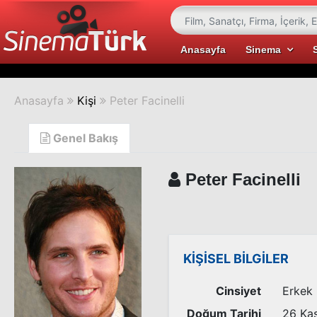
Anasayfa
Sinema
Anasayfa
Kişi
Peter Facinelli
Genel Bakış
Peter Facinelli
KİŞİSEL BİLGİLER
Cinsiyet
Erkek
Doğum Tarihi
26 Ka