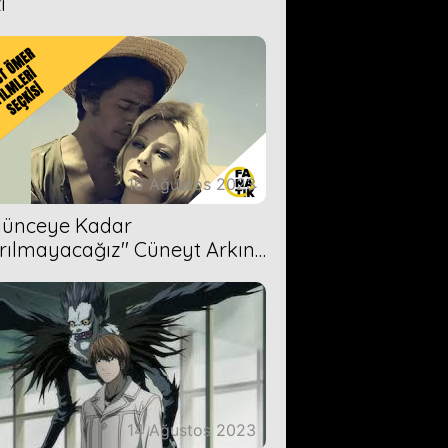
i
16 Ağustos 2023
Ölünceye Kadar
rılmayacağız'' Cüneyt Arkın-
ül Işıl
14 Ağustos 2023