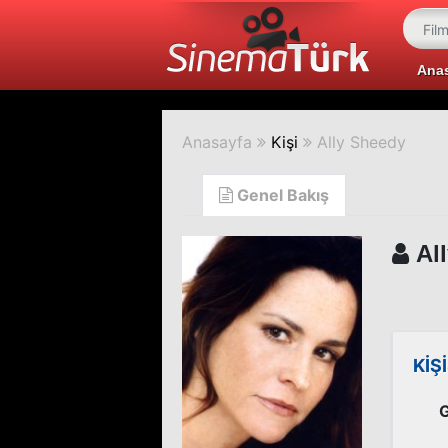
Ana
Anasayfa
Kişi
Ally Sheedy
Genel Bakış
All
KİŞ
G