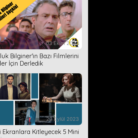
03 Ekim 2023
uk Bilginer'in Bazı Filmlerini
ler İçin Derledik
29 Eylül 2023
zi Ekranlara Kitleyecek 5 Mini