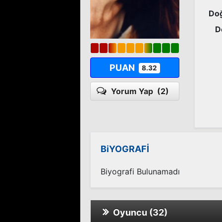
Doğ
D
PUAN
8.32
Yorum Yap
(2)
BiYOGRAFİ
Biyografi Bulunamadı
Oyuncu (32)