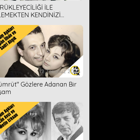
RÜKLEYECİLİĞİ İLE
LEMEKTEN KENDİNİZİ
AMAYACAĞINIZ 6 ANİME DİZİ
ERİMİZ
12 Temmuz 2023
Zümrüt'' Gözlere Adanan Bir
şam