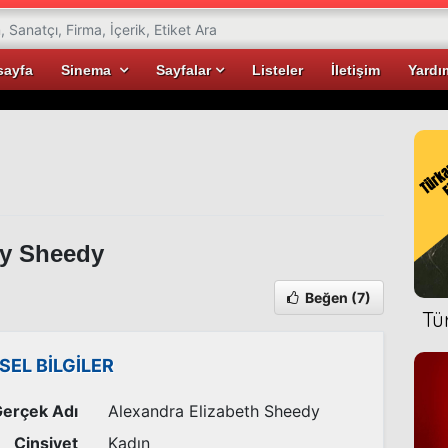
sayfa
Sinema
Sayfalar
Listeler
İletişim
Yardı
y Sheedy
Beğen
(7)
Tü
İSEL BİLGİLER
erçek Adı
Alexandra Elizabeth Sheedy
Cinsiyet
Kadın