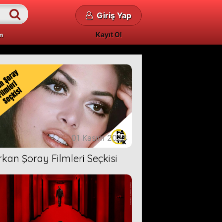
Giriş Yap
Kayıt Ol
m
01 Kasım 2023
rkan Şoray Filmleri Seçkisi