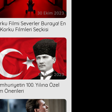
30 Ekim 2023
rku Filmi Severler Buraya! En
 Korku Filmleri Seçkisi
18 Ekim 2023
mhuriyetin 100. Yılına Özel
lm Önerileri