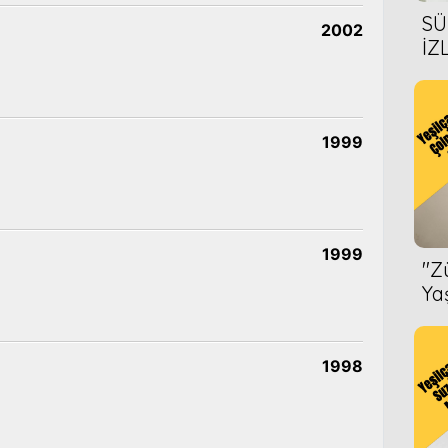
SÜ
2002
İZ
AL
ÖN
1999
1999
''
Ya
1998