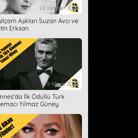
20 Haziran 2023
şilçam Aşkları Suzan Avcı ve
tin Erksan
29 Mayıs 2023
nnes'da İlk Ödüllü Türk
nemacı Yılmaz Güney