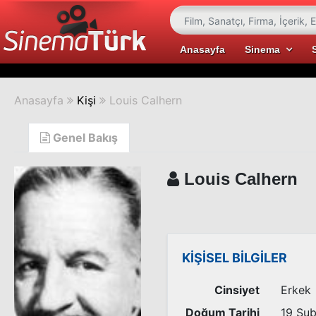
Anasayfa
Sinema
Anasayfa
Kişi
Louis Calhern
Genel Bakış
Louis Calhern
KİŞİSEL BİLGİLER
Cinsiyet
Erkek
Doğum Tarihi
19 Şu