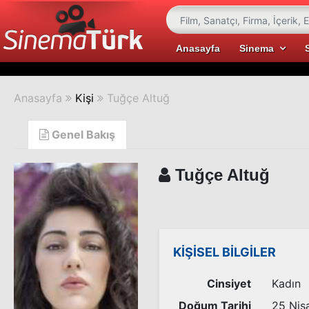
Anasayfa
Sinema
Anasayfa
Kişi
Tuğçe Altuğ
Genel Bakış
Tuğçe Altuğ
KİŞİSEL BİLGİLER
Cinsiyet
Kadın
Doğum Tarihi
25 Nis