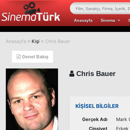
Anasayfa
Sinema
Anasayfa
Kişi
Chris Bauer
Genel Bakış
Chris Bauer
KİŞİSEL BİLGİLER
Gerçek Adı
Mark 
Cinsiyet
Erkek