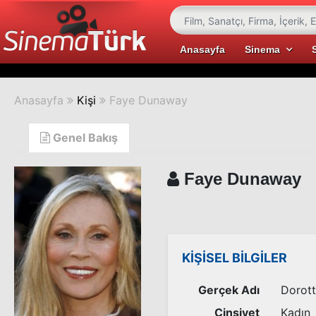
Anasayfa
Sinema
Anasayfa
Kişi
Faye Dunaway
Genel Bakış
Faye Dunaway
KİŞİSEL BİLGİLER
Gerçek Adı
Dorot
Cinsiyet
Kadın