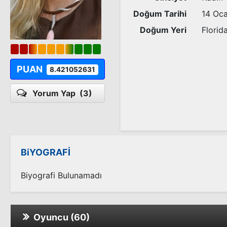
Doğum Tarihi
14 Oc
Doğum Yeri
Florid
PUAN
8.421052631
Yorum Yap
(3)
BiYOGRAFİ
Biyografi Bulunamadı
Oyuncu (60)