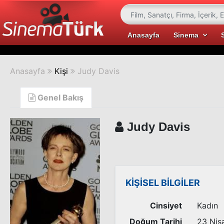
Anasayfa
Sinema
Anasayfa
Kişi
Judy Davis
Genel Bakış
Judy Davis
KİŞİSEL BİLGİLER
Cinsiyet
Kadın
Doğum Tarihi
23 Nis