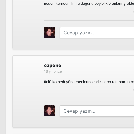
neden komedi filmi olduğunu böylelikle anlamış old
Altı Gün Yedi Gece
Sürpriz Babalar
Sinema Filmi
capone
18 yıl önce
ünlü komedi yönetmenlerindendir.jason reitman ın b
Ufaklık
Bir Günlük Başkan