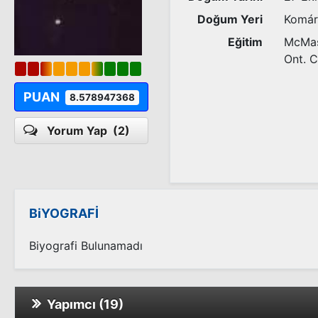
Doğum Yeri
Komár
Eğitim
McMast
Ont. 
PUAN
8.578947368
Yorum Yap
(2)
BiYOGRAFİ
Biyografi Bulunamadı
Yapımcı (19)