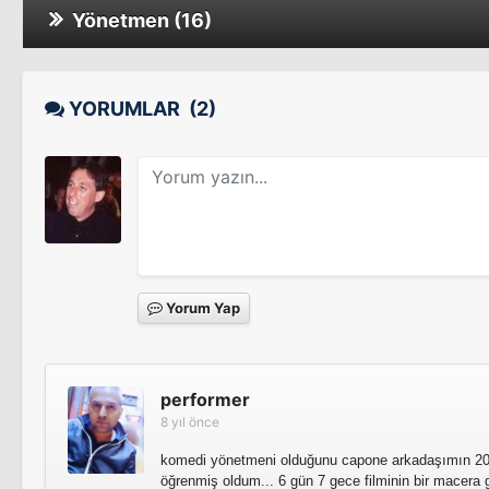
Yönetmen (16)
Drunk Stoned Brilliant Dead: The Story of 
Sinema Filmi
Draft Day
Cannibal Girls
Sinema Filmi
YORUMLAR
(2)
Bağlanmak Yok
Bağlanmak Yok
The 82nd Annual Academy Awards
Tv Filmi
Yorum Yap
Eski Süper Sevgilim
Sinema Filmi
The Movie Loft
performer
Tv Programı
8 yıl önce
Evrim
komedi yönetmeni olduğunu capone arkadaşımın 20
öğrenmiş oldum... 6 gün 7 gece filminin bir macera g