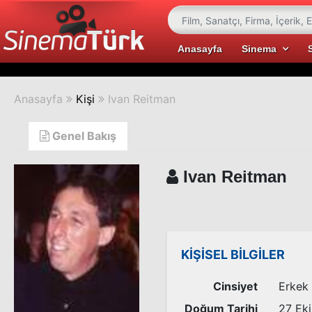
Anasayfa
Sinema
Anasayfa
Kişi
Ivan Reitman
Genel Bakış
Ivan Reitman
KİŞİSEL BİLGİLER
Cinsiyet
Erkek
Doğum Tarihi
27 Ek