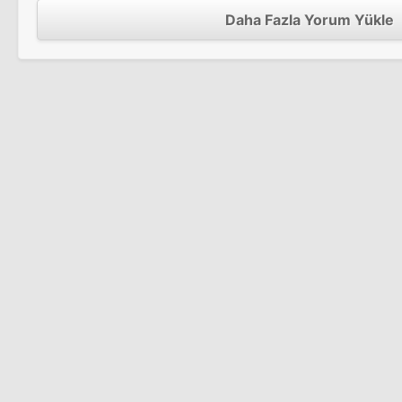
Daha Fazla Yorum Yükle
Anaokulu Polisi
Hayalet Avcıları 2
İkizler
Sinema Filmi
Legal Eagles
Sinema Filmi