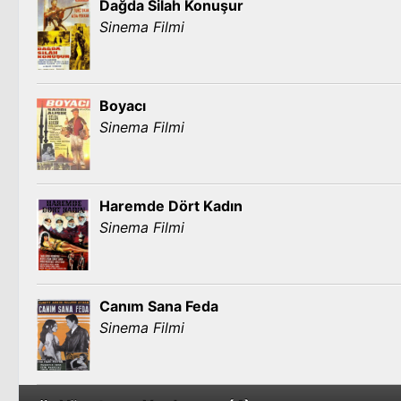
Dağda Silah Konuşur
Sinema Filmi
İbişo
Ağlama
Sinema Filmi
Boyacı
Sinema Filmi
Finfoniye
Umut Mahkumları
Sinema Filmi
Haremde Dört Kadın
Sinema Filmi
Mahmudo ile Hazel
Sevenler Ölmez
Canım Sana Feda
Sinema Filmi
Koca Aranıyor
Tornavida
Sinema Filmi