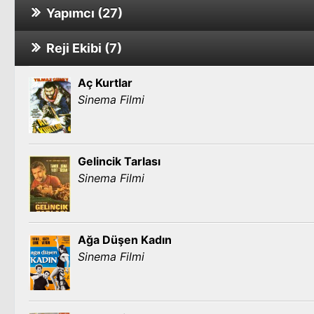
Yapımcı (27)
Belki Yarın
Reji Ekibi (7)
Islak Güneş
Toprağın Gelini
Aç Kurtlar
Azrail Benim
Sinema Filmi
Sinema Filmi
Mecnun
Atmaca
Gelincik Tarlası
Gelincik Tarlası
Sinema Filmi
Sinema Filmi
Azap Çiçeği
Tesellim Olsun
Ağa Düşen Kadın
Marko Paşa
Sinema Filmi
Sinema Filmi
Doyumsuzlar
Tabancamın Sapını
Sinema Filmi