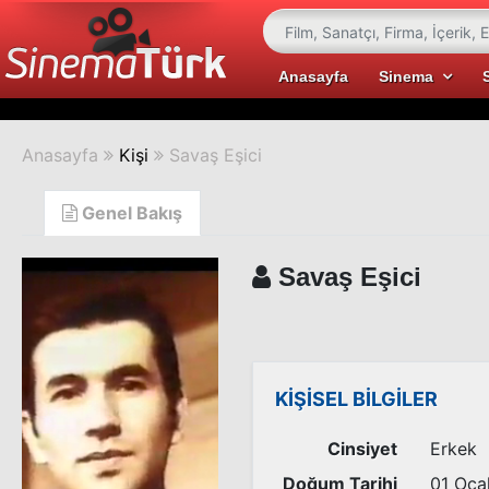
Anasayfa
Sinema
Anasayfa
Kişi
Savaş Eşici
Genel Bakış
Savaş Eşici
KİŞİSEL BİLGİLER
Cinsiyet
Erkek
Doğum Tarihi
01 Oca