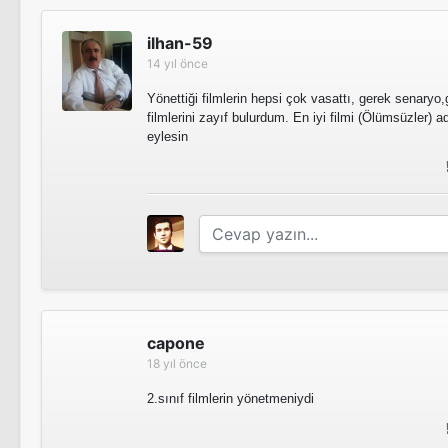
ilhan-59
14 yıl önce
Asılacak Adam
Anahtar Deliği
Yönettiği filmlerin hepsi çok vasattı, gerek senaryo
filmlerini zayıf bulurdum. En iyi filmi (Ölümsüzler) a
eylesin
Bedmen Yarasa Adam
Oh De Yavrum Oh De
Son Durak Ölüm
Bedmen Yarasa Adam
Sinema Filmi
capone
18 yıl önce
2.sınıf filmlerin yönetmeniydi
Batıdan Gelen Adam
Ya Sev Ya Öldür