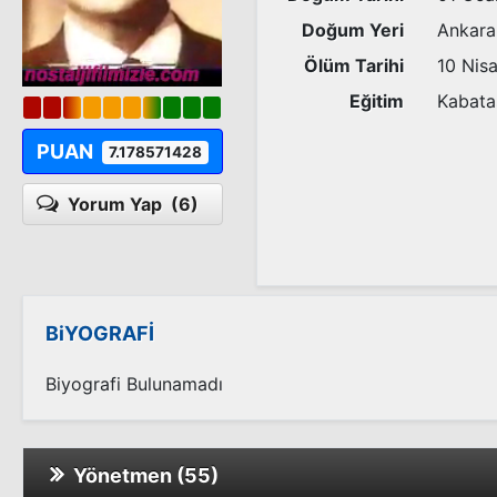
Doğum Yeri
Ankara
Ölüm Tarihi
10 Nis
Eğitim
Kabata
PUAN
7.178571428
Yorum Yap
(6)
BiYOGRAFİ
Biyografi Bulunamadı
Yönetmen (55)