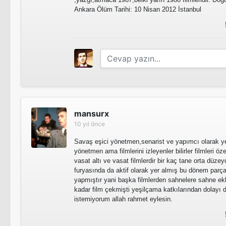
Ankara Ölüm Tarihi: 10 Nisan 2012 İstanbul
Ahlaksız / Utanç
Onsuz Olamam
İstek
Alo Polis
mansurx
10 yıl önce
Savaş eşici yönetmen,senarist ve yapımcı olarak y
Onsuz Olamam
yönetmen ama filmlerini izleyenler bilirler filmleri ö
Dört Ateşli Yosma
vasat altı ve vasat filmlerdir bir kaç tane orta düzeyd
furyasında da aktif olarak yer almış bu dönem parçalı
yapmıştır yani başka filmlerden sahnelere sahne e
kadar film çekmişti yeşilçama katkılarından dolayı 
istemiyorum allah rahmet eylesin.
Kaçaklar
Sapık / Ölüm Dönemeci