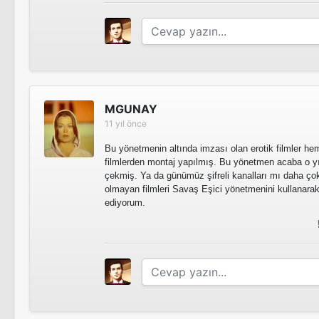
Sapık / Ölüm Dönemeci
Vurguncular
MGUNAY
11 yıl önce
Çıplak Kedi
Çıplak Kedi
Bu yönetmenin altında imzası olan erotik filmler h
filmlerden montaj yapılmış. Bu yönetmen acaba o yıll
çekmiş. Ya da günümüz şifreli kanalları mı daha çok 
olmayan filmleri Savaş Eşici yönetmenini kullanara
ediyorum.
Doğru Yoldan Ayrılanlar
Doğru Yoldan Ayrılanlar
Anahtar Deliği
Oniki Çılgın Kız