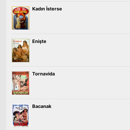
Kadın İsterse
Enişte
Tornavida
Bacanak