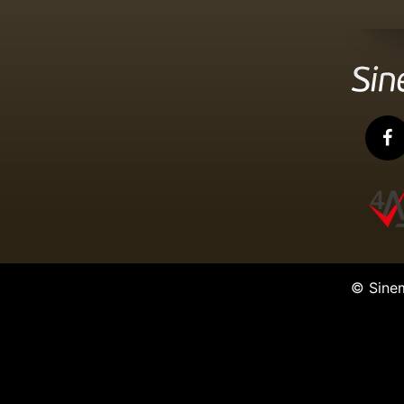
Yiğitlerin Dönüşü
Vur Okşa ve Öp
Hedefte İki Kişi
© Sine
Fırtına Adam