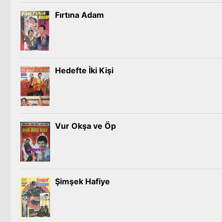
Fırtına Adam
Hedefte İki Kişi
Vur Okşa ve Öp
Şimşek Hafiye