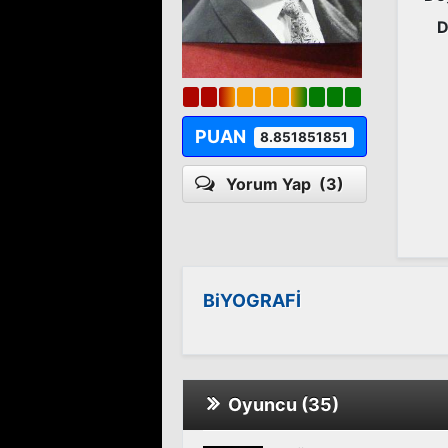
D
PUAN
8.851851851
Yorum Yap
(3)
BiYOGRAFİ
Oyuncu (35)