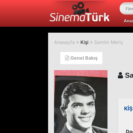
Ana
Anasayfa
Kişi
Samim Meriç
Genel Bakış
Sa
KİŞ
Do