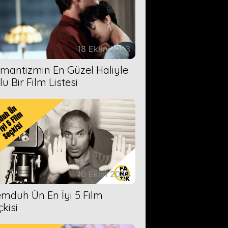
18 Ekim 2023
mantizmin En Güzel Haliyle
u Bir Film Listesi
10 Ekim 2023
mduh Ün En İyi 5 Film
çkisi