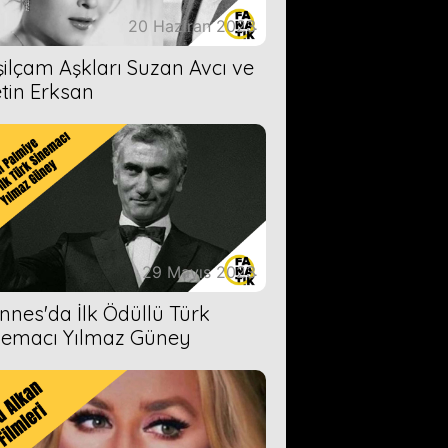
20 Haziran 2023
şilçam Aşkları Suzan Avcı ve
tin Erksan
29 Mayıs 2023
nnes'da İlk Ödüllü Türk
nemacı Yılmaz Güney