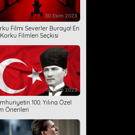
30 Ekim 2023
rku Filmi Severler Buraya! En
 Korku Filmleri Seçkisi
18 Ekim 2023
mhuriyetin 100. Yılına Özel
lm Önerileri