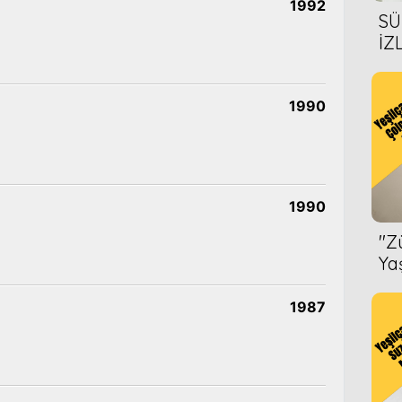
1992
SÜ
İZ
AL
ÖN
1990
1990
''
Ya
1987