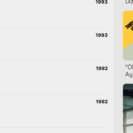
Diz
1993
1993
''
1992
Ay
Bet
1992