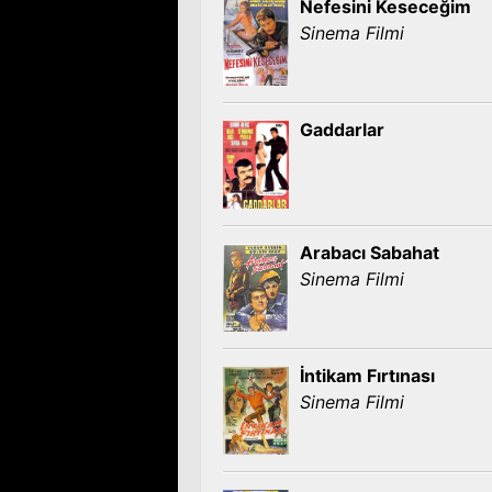
Nefesini Keseceğim
Sinema Filmi
Gaddarlar
Arabacı Sabahat
Sinema Filmi
İntikam Fırtınası
Sinema Filmi