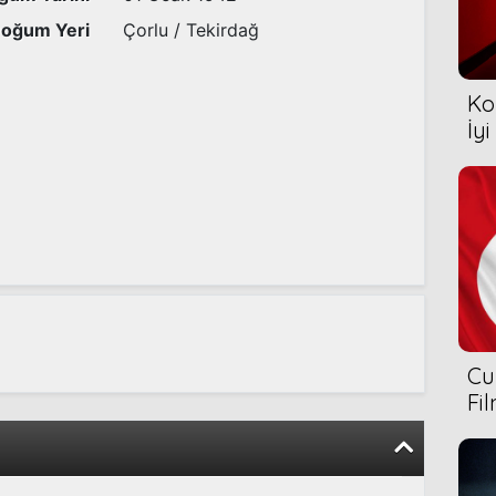
oğum Yeri
Çorlu / Tekirdağ
Ko
İyi
Cu
Fi