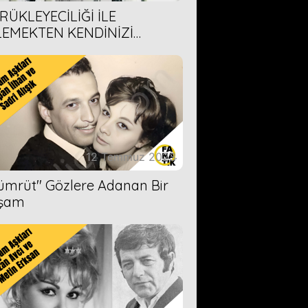
RÜKLEYECİLİĞİ İLE
LEMEKTEN KENDİNİZİ
AMAYACAĞINIZ 6 ANİME DİZİ
ERİMİZ
12 Temmuz 2023
Zümrüt'' Gözlere Adanan Bir
şam