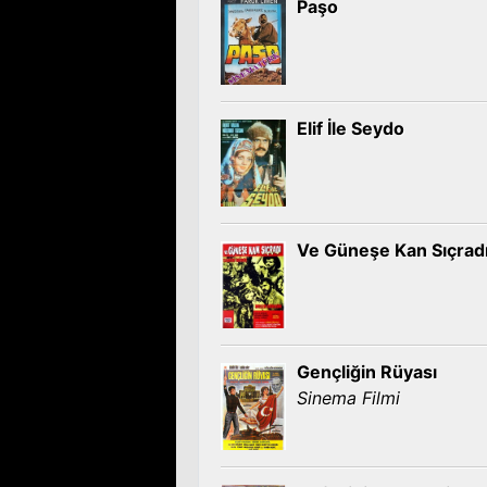
Paşo
Elif İle Seydo
Ve Güneşe Kan Sıçrad
Gençliğin Rüyası
Sinema Filmi