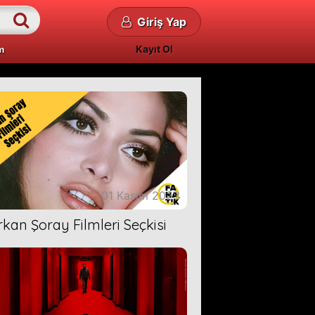
Giriş Yap
Kayıt Ol
m
01 Kasım 2023
rkan Şoray Filmleri Seçkisi