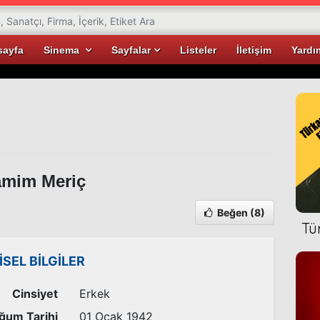
sayfa
Sinema
Sayfalar
Listeler
İletişim
Yardı
mim Meriç
Beğen
(8)
Tü
İSEL BİLGİLER
Cinsiyet
Erkek
ğum Tarihi
01 Ocak 1942