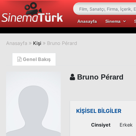
Anasayfa
Sinema
Anasayfa
Kişi
Bruno Pérard
Genel Bakış
Bruno Pérard
KİŞİSEL BİLGİLER
Cinsiyet
Erkek