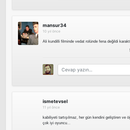
mansur34
10 yıl önce
Ali kundilli filminde vedat rolünde fena değildi karak
ismetevsel
11 yıl önce
kabiliyeti tartışılmaz, her gün kendini geliştiren 
çok iyi oyuncu...