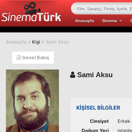
Anasayfa
Sinema
Anasayfa
Kişi
Sami Aksu
Genel Bakış
Sami Aksu
KİŞİSEL BİLGİLER
Cinsiyet
Erkek
Doğum Yeri
istanb