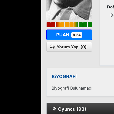
Doğ
D
PUAN
8.24
Yorum Yap
(0)
BiYOGRAFİ
Biyografi Bulunamadı
Oyuncu (93)