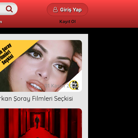
Giriş Yap
Kayıt Ol
m
01 Kasım 2023
rkan Şoray Filmleri Seçkisi