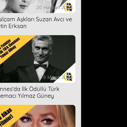
20 Haziran 2023
şilçam Aşkları Suzan Avcı ve
tin Erksan
29 Mayıs 2023
nnes'da İlk Ödüllü Türk
nemacı Yılmaz Güney