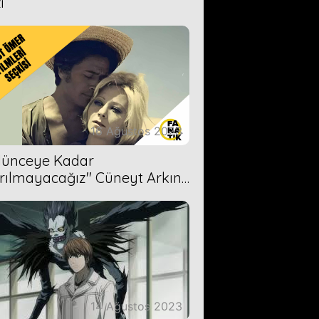
i
16 Ağustos 2023
Ölünceye Kadar
rılmayacağız'' Cüneyt Arkın-
ül Işıl
14 Ağustos 2023