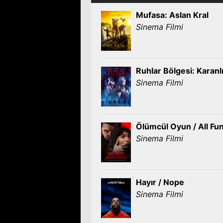
Mufasa: Aslan Kral
Sinema Filmi
Ruhlar Bölgesi: Karan
Sinema Filmi
Ölümcül Oyun / All F
Sinema Filmi
Hayır / Nope
Sinema Filmi