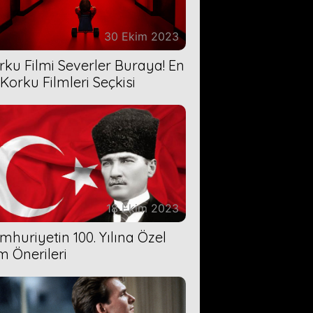
30 Ekim 2023
rku Filmi Severler Buraya! En
 Korku Filmleri Seçkisi
18 Ekim 2023
mhuriyetin 100. Yılına Özel
lm Önerileri