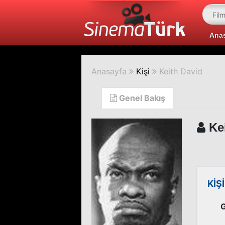
Ana
Anasayfa
Kişi
Keith David
Genel Bakış
Kei
KİŞ
G