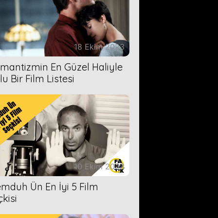
18 Ekim 2023
mantizmin En Güzel Haliyle
u Bir Film Listesi
10 Ekim 2023
mduh Ün En İyi 5 Film
çkisi