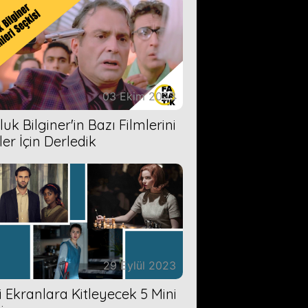
03 Ekim 2023
uk Bilginer'in Bazı Filmlerini
ler İçin Derledik
29 Eylül 2023
zi Ekranlara Kitleyecek 5 Mini