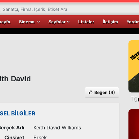
sayfa
Sinema
Sayfalar
Listeler
İletişim
Yardı
th David
Beğen
(4)
Tü
İSEL BİLGİLER
erçek Adı
Keith David Williams
Cinsiyet
Erkek