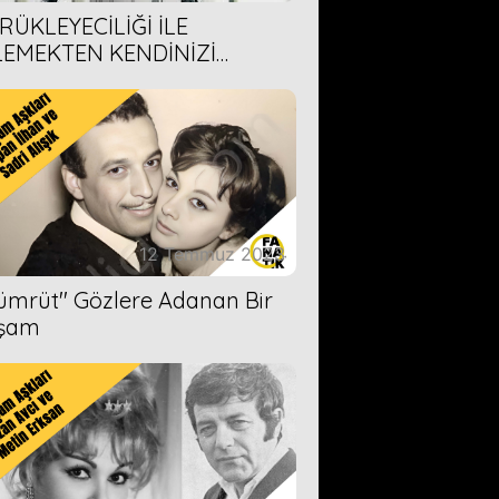
RÜKLEYECİLİĞİ İLE
LEMEKTEN KENDİNİZİ
AMAYACAĞINIZ 6 ANİME DİZİ
ERİMİZ
12 Temmuz 2023
Zümrüt'' Gözlere Adanan Bir
şam