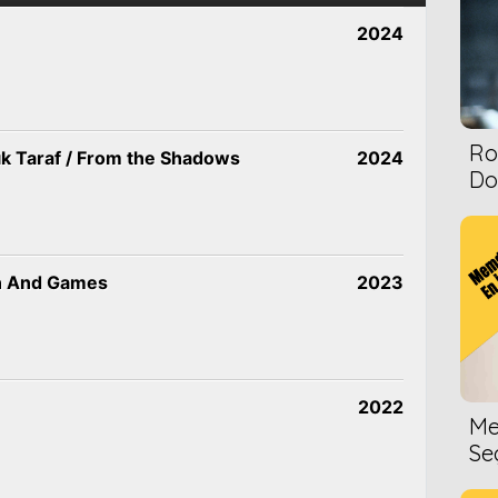
2024
Ro
lık Taraf / From the Shadows
2024
Dol
un And Games
2023
2022
Me
Se