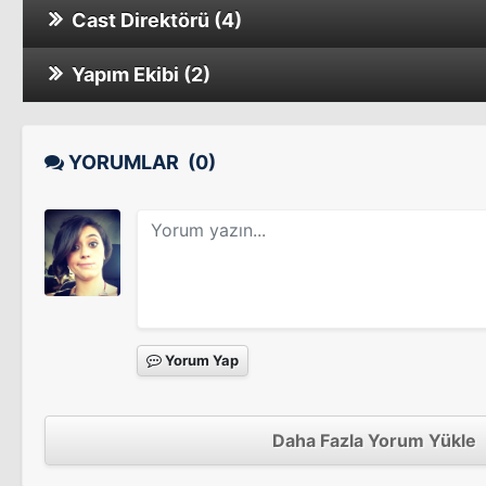
Cast Direktörü (4)
Aç Kapıyı Çok Fenayım
Sinema Filmi
Yapım Ekibi (2)
Ankara Yazı
Yağmur: Kıyamet Çiçeği
Sinema Filmi
Sinema Filmi
Göl Zamanı
YORUMLAR
(0)
Fatih'in Fedaisi: Kara Murat
Bizum Hoca
Sinema Filmi
Sinema Filmi
Erkekler Ağlamaz
Tv Dizisi
Sevdaluk
Oflu Hoca'nın Şifresi
Tv Dizisi
Sinema Filmi
Yorum Yap
Benim İçin Üzülme 1. Sezon
Daha Fazla Yorum Yükle
OHA: Oflu Hoca'yı Aramak
Tv Dizisi
Sinema Filmi