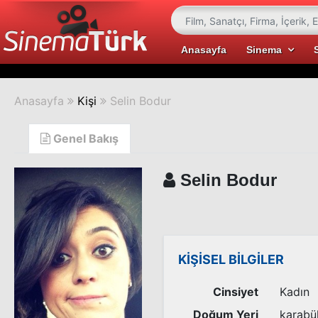
Anasayfa
Sinema
Anasayfa
Kişi
Selin Bodur
Genel Bakış
Selin Bodur
KİŞİSEL BİLGİLER
Cinsiyet
Kadın
Doğum Yeri
karabü