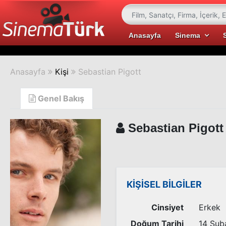
Anasayfa
Sinema
Anasayfa
Kişi
Sebastian Pigott
Genel Bakış
Sebastian Pigott
KİŞİSEL BİLGİLER
Cinsiyet
Erkek
Doğum Tarihi
14 Şub