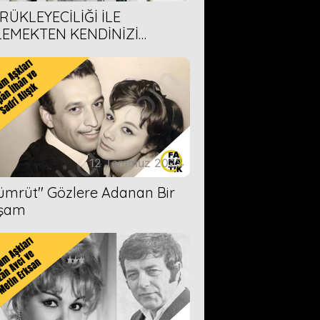
RÜKLEYECİLİĞİ İLE
LEMEKTEN KENDİNİZİ
AMAYACAĞINIZ 6 ANİME DİZİ
ERİMİZ
12 Temmuz 2023
Zümrüt'' Gözlere Adanan Bir
şam