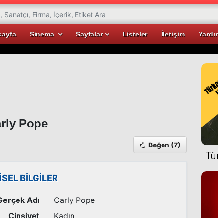
sayfa
Sinema
Sayfalar
Listeler
İletişim
Yardı
rly Pope
Beğen
(7)
Tü
İSEL BİLGİLER
Gerçek Adı
Carly Pope
Cinsiyet
Kadın