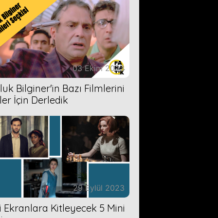
03 Ekim 2023
uk Bilginer'in Bazı Filmlerini
ler İçin Derledik
29 Eylül 2023
zi Ekranlara Kitleyecek 5 Mini