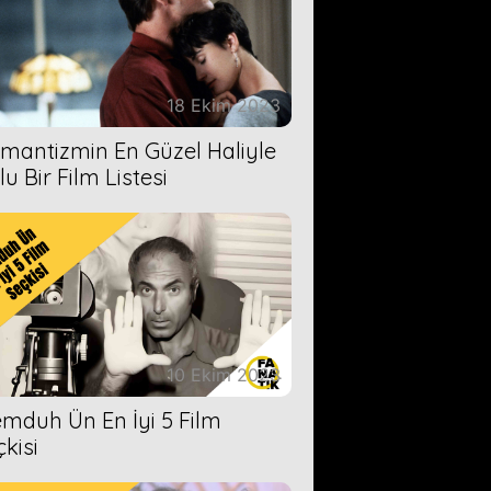
18 Ekim 2023
mantizmin En Güzel Haliyle
u Bir Film Listesi
10 Ekim 2023
mduh Ün En İyi 5 Film
çkisi