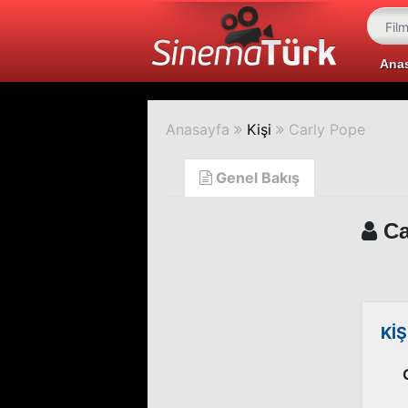
Ana
Anasayfa
Kişi
Carly Pope
Genel Bakış
Ca
KİŞ