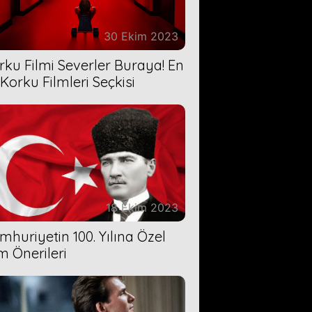
30 Ekim 2023
rku Filmi Severler Buraya! En
 Korku Filmleri Seçkisi
18 Ekim 2023
mhuriyetin 100. Yılına Özel
lm Önerileri