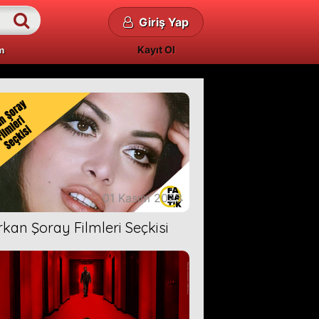
Giriş Yap
Kayıt Ol
m
01 Kasım 2023
rkan Şoray Filmleri Seçkisi