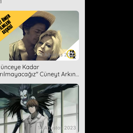
i
16 Ağustos 2023
Ölünceye Kadar
rılmayacağız'' Cüneyt Arkın-
ül Işıl
14 Ağustos 2023