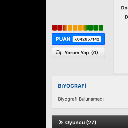
Do
D
PUAN
7.642857142
Yorum Yap
(0)
BiYOGRAFİ
Biyografi Bulunamadı
Oyuncu (27)