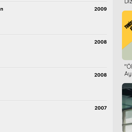
Diz
wn
2009
2008
''
Ay
2008
Bet
2007