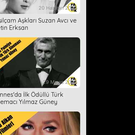
20 Haziran 2023
şilçam Aşkları Suzan Avcı ve
tin Erksan
29 Mayıs 2023
nnes'da İlk Ödüllü Türk
nemacı Yılmaz Güney