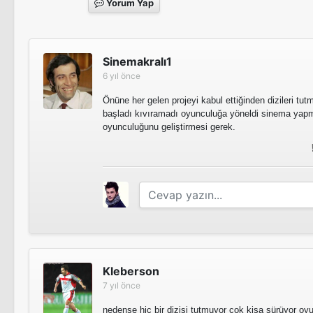
Yorum Yap
Sinemakralı1
6 yıl önce
Önüne her gelen projeyi kabul ettiğinden dizileri tut
başladı kıvıramadı oyunculuğa yöneldi sinema yap
oyunculuğunu geliştirmesi gerek.
Kleberson
7 yıl önce
nedense hic bir dizisi tutmuyor cok kisa sürüyor oyun