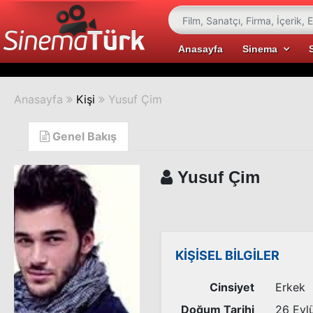
Anasayfa
Sinema
Anasayfa
Kişi
Yusuf Çim
Genel Bakış
Yusuf Çim
KİŞİSEL BİLGİLER
Cinsiyet
Erkek
Doğum Tarihi
26 Eylü