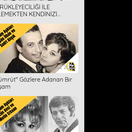
RÜKLEYECİLİĞİ İLE
LEMEKTEN KENDİNİZİ
AMAYACAĞINIZ 6 ANİME DİZİ
ERİMİZ
12 Temmuz 2023
Zümrüt'' Gözlere Adanan Bir
şam