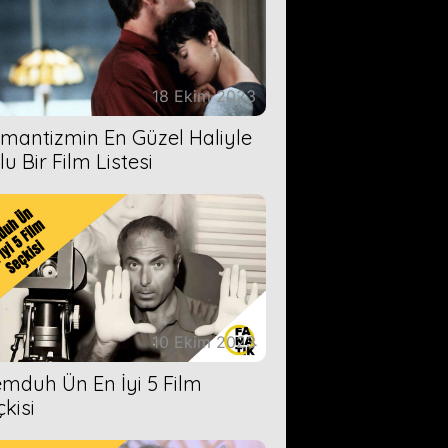
18 Ekim 2023
mantizmin En Güzel Haliyle
u Bir Film Listesi
10 Ekim 2023
mduh Ün En İyi 5 Film
çkisi