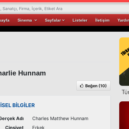
sayfa
Sinema
Sayfalar
Listeler
İletişim
Yardı
arlie Hunnam
Beğen
(10)
Tü
İSEL BİLGİLER
Gerçek Adı
Charles Matthew Hunnam
Cinsiyet
Erkek