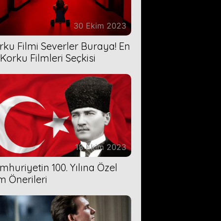
30 Ekim 2023
rku Filmi Severler Buraya! En
 Korku Filmleri Seçkisi
18 Ekim 2023
mhuriyetin 100. Yılına Özel
lm Önerileri