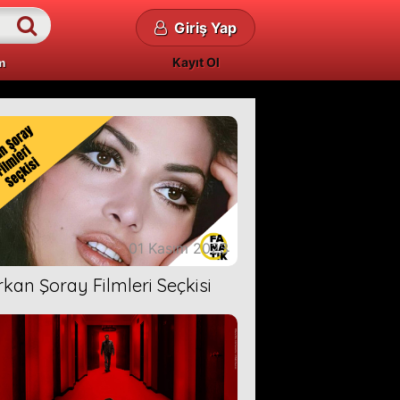
Giriş Yap
Kayıt Ol
m
01 Kasım 2023
rkan Şoray Filmleri Seçkisi