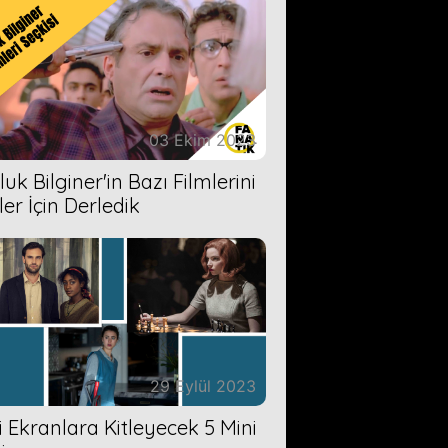
03 Ekim 2023
uk Bilginer'in Bazı Filmlerini
ler İçin Derledik
29 Eylül 2023
zi Ekranlara Kitleyecek 5 Mini