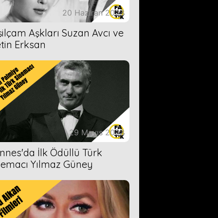
20 Haziran 2023
şilçam Aşkları Suzan Avcı ve
tin Erksan
29 Mayıs 2023
nnes'da İlk Ödüllü Türk
nemacı Yılmaz Güney