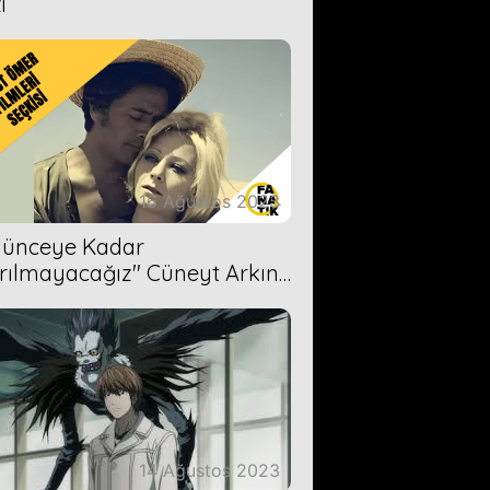
i
16 Ağustos 2023
Ölünceye Kadar
rılmayacağız'' Cüneyt Arkın-
ül Işıl
14 Ağustos 2023