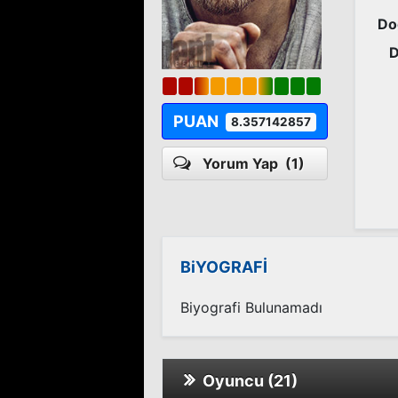
Do
D
PUAN
8.357142857
Yorum Yap
(1)
BiYOGRAFİ
Biyografi Bulunamadı
Oyuncu (21)