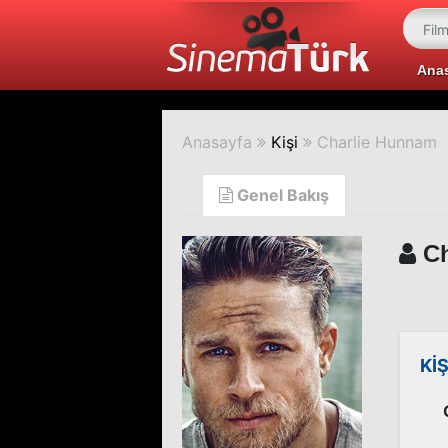
Ana
Anasayfa
Kişi
Charlie Hunnam
Genel Bakış
Ch
KİŞ