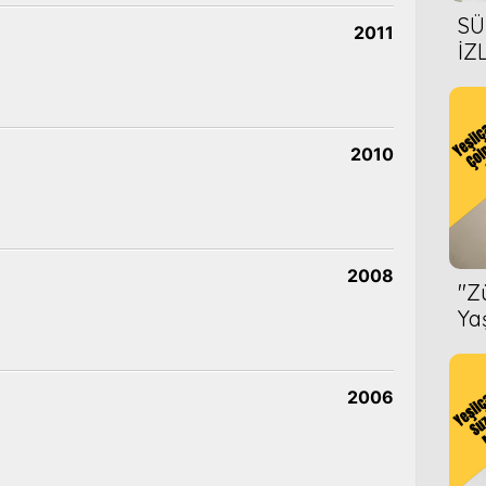
SÜ
2011
İZ
AL
ÖN
2010
2008
''
Ya
2006