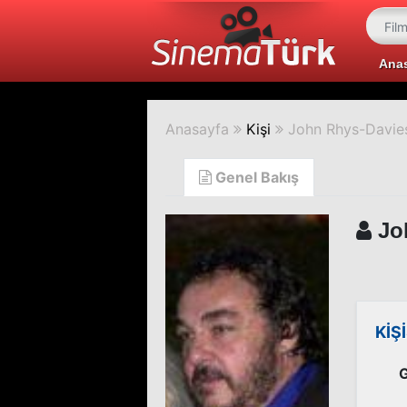
Ana
Anasayfa
Kişi
John Rhys-Davie
Genel Bakış
Jo
KİŞ
G