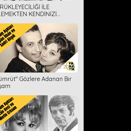
RÜKLEYECİLİĞİ İLE
LEMEKTEN KENDİNİZİ
AMAYACAĞINIZ 6 ANİME DİZİ
ERİMİZ
12 Temmuz 2023
Zümrüt'' Gözlere Adanan Bir
şam