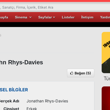
sayfa
Sinema
Sayfalar
Listeler
İletişim
Yardı
s
hn Rhys-Davies
Beğen
(5)
Tü
İSEL BİLGİLER
erçek Adı
Jonathan Rhys-Davies
Cinsiyet
Erkek