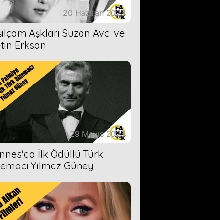
20 Haziran 2023
şilçam Aşkları Suzan Avcı ve
tin Erksan
29 Mayıs 2023
nnes'da İlk Ödüllü Türk
nemacı Yılmaz Güney