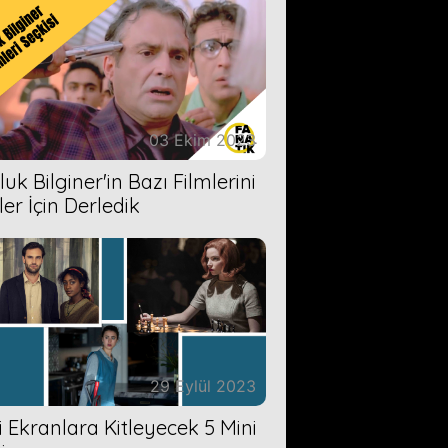
03 Ekim 2023
uk Bilginer'in Bazı Filmlerini
ler İçin Derledik
29 Eylül 2023
zi Ekranlara Kitleyecek 5 Mini