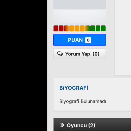
PUAN
0
Yorum Yap
(0)
BiYOGRAFİ
Biyografi Bulunamadı
Oyuncu (2)