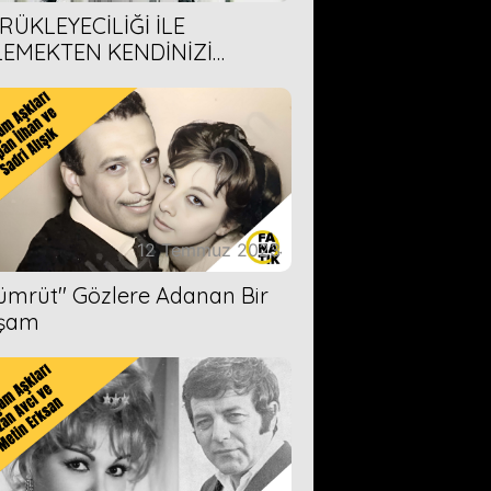
RÜKLEYECİLİĞİ İLE
LEMEKTEN KENDİNİZİ
AMAYACAĞINIZ 6 ANİME DİZİ
ERİMİZ
12 Temmuz 2023
Zümrüt'' Gözlere Adanan Bir
şam