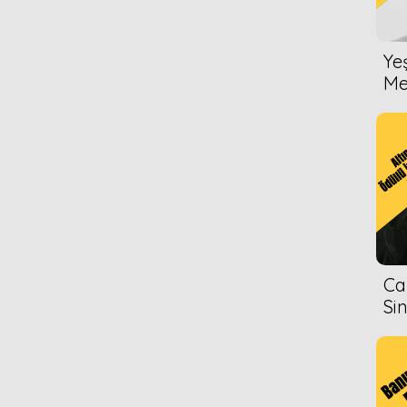
Ye
Me
Ca
Si