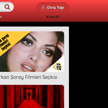
Giriş Yap
Kayıt Ol
m
01 Kasım 2023
rkan Şoray Filmleri Seçkisi