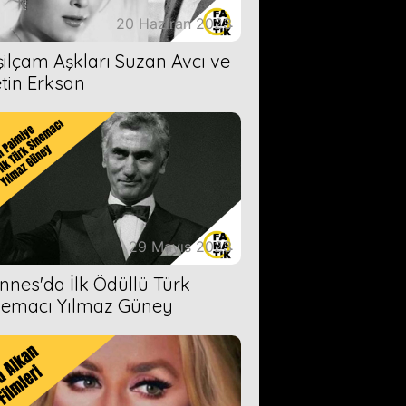
20 Haziran 2023
şilçam Aşkları Suzan Avcı ve
tin Erksan
29 Mayıs 2023
nnes'da İlk Ödüllü Türk
nemacı Yılmaz Güney