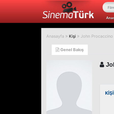
Ana
Anasayfa
Kişi
John Procaccino
Genel Bakış
Jo
KİŞ