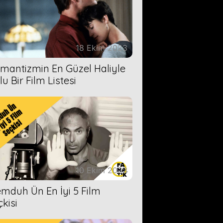
18 Ekim 2023
mantizmin En Güzel Haliyle
u Bir Film Listesi
10 Ekim 2023
mduh Ün En İyi 5 Film
çkisi