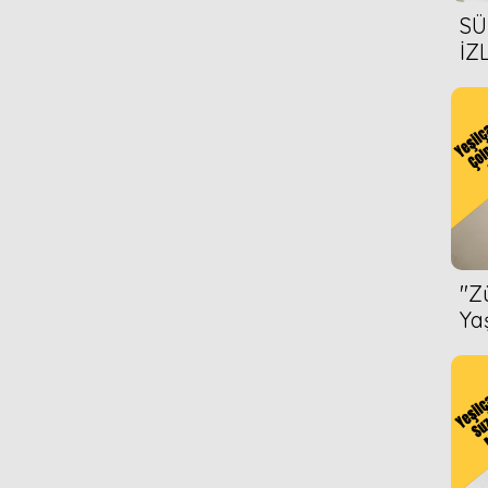
SÜ
İZ
AL
ÖN
''
Ya