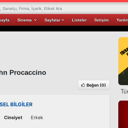
sayfa
Sinema
Sayfalar
Listeler
İletişim
Yardı
hn Procaccino
Beğen
(0)
Tü
İSEL BİLGİLER
Cinsiyet
Erkek