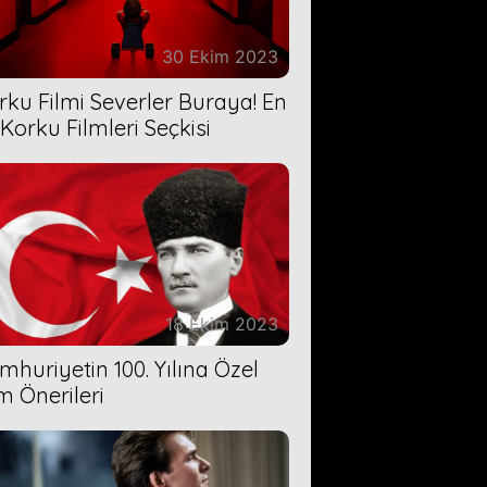
30 Ekim 2023
rku Filmi Severler Buraya! En
 Korku Filmleri Seçkisi
18 Ekim 2023
mhuriyetin 100. Yılına Özel
lm Önerileri