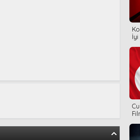
Ko
İyi
Cu
Fi