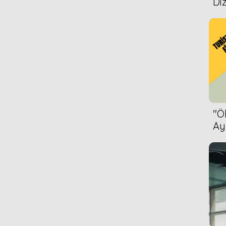
Diz
''
Ay
Bet