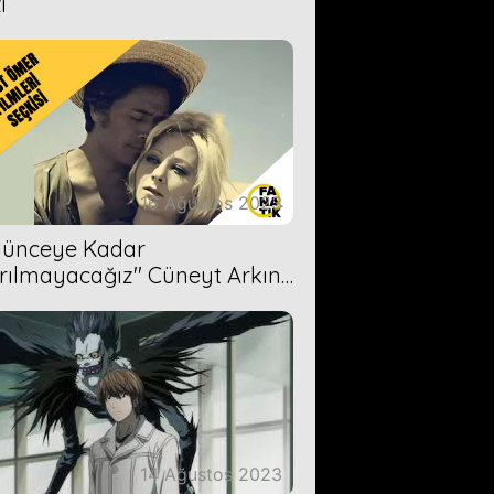
i
16 Ağustos 2023
Ölünceye Kadar
rılmayacağız'' Cüneyt Arkın-
ül Işıl
14 Ağustos 2023