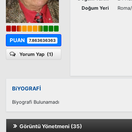
Doğum Yeri
Roma/
PUAN
7.863636363
Yorum Yap
(1)
BiYOGRAFİ
Biyografi Bulunamadı
Görüntü Yönetmeni (35)