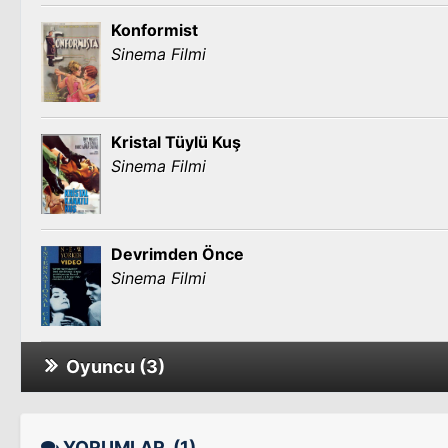
Konformist
Sinema Filmi
Kristal Tüylü Kuş
Sinema Filmi
Devrimden Önce
Sinema Filmi
Oyuncu (3)
The Dream Studio
Video
YORUMLAR
(1)