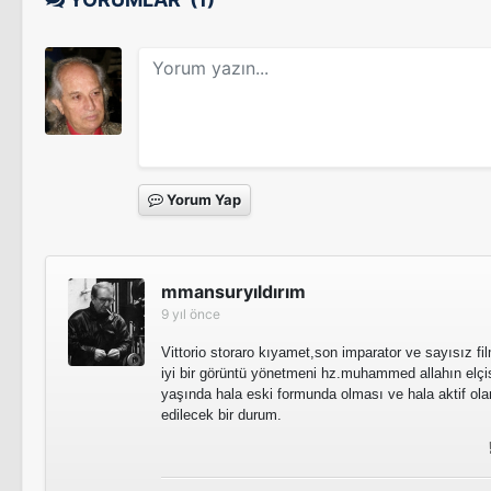
Visions Of Light
Sinema Filmi
Yorum Yap
Kıyamet
mmansuryıldırım
9 yıl önce
Vittorio storaro kıyamet,son imparator ve sayısız fi
iyi bir görüntü yönetmeni hz.muhammed allahın elçisi
yaşında hala eski formunda olması ve hala aktif ol
edilecek bir durum.