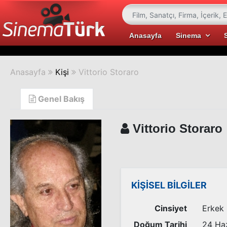
Anasayfa
Sinema
Anasayfa
Kişi
Vittorio Storaro
Genel Bakış
Vittorio Storaro
KİŞİSEL BİLGİLER
Cinsiyet
Erkek
Doğum Tarihi
24 Ha