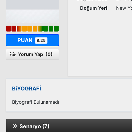
Doğum Yeri
New Y
PUAN
8.25
Yorum Yap
(0)
BiYOGRAFİ
Biyografi Bulunamadı
Senaryo (7)