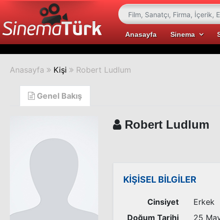
Anasayfa
Sinema
Anasayfa
Kişi
Robert Ludlum
Genel Bakış
Robert Ludlum
KİŞİSEL BİLGİLER
Cinsiyet
Erkek
Doğum Tarihi
25 May