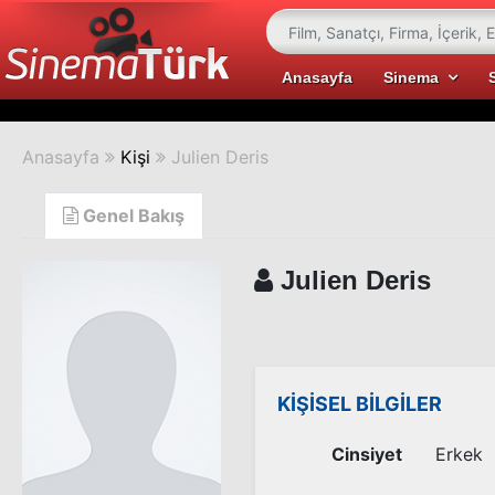
Anasayfa
Sinema
Anasayfa
Kişi
Julien Deris
Genel Bakış
Julien Deris
KİŞİSEL BİLGİLER
Cinsiyet
Erkek