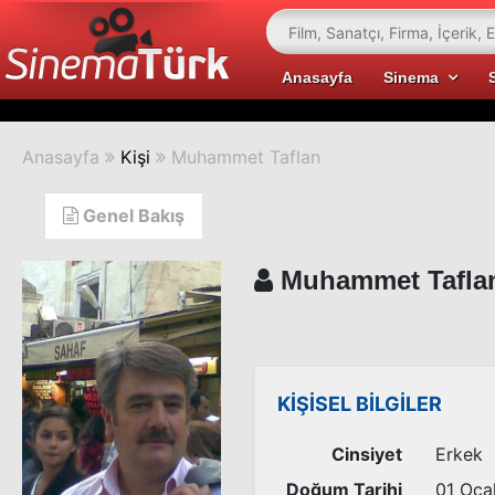
Anasayfa
Sinema
Anasayfa
Kişi
Muhammet Taflan
Genel Bakış
Muhammet Tafla
KİŞİSEL BİLGİLER
Cinsiyet
Erkek
Doğum Tarihi
01 Oca