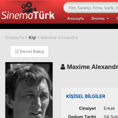
Anasayfa
Sinema
Anasayfa
Kişi
Maxime Alexandre
Genel Bakış
Maxime Alexand
KİŞİSEL BİLGİLER
Cinsiyet
Erkek
Doğum Tarihi
04 Şub