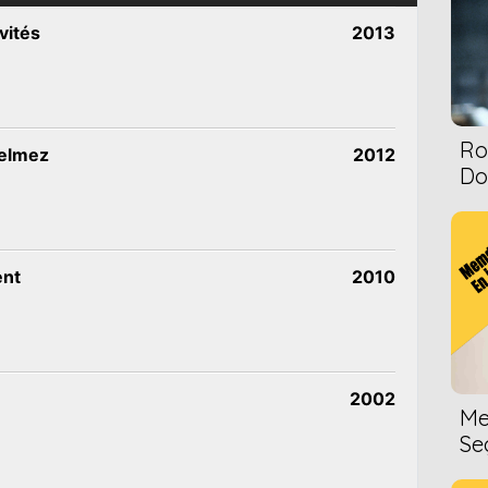
vités
2013
Ro
Gelmez
2012
Dol
ent
2010
2002
Me
Se