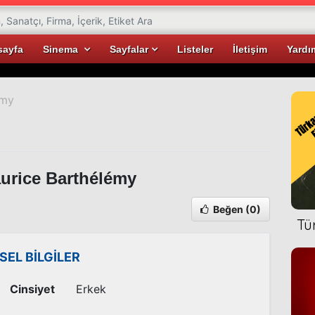
sayfa
Sinema
Sayfalar
Listeler
İletişim
Yardı
émy
rice Barthélémy
Beğen
(0)
Tü
İSEL BİLGİLER
Cinsiyet
Erkek