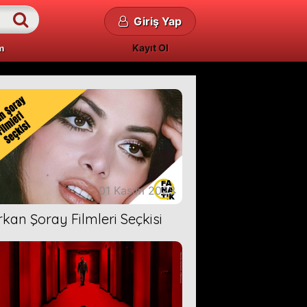
Giriş Yap
Kayıt Ol
m
01 Kasım 2023
rkan Şoray Filmleri Seçkisi