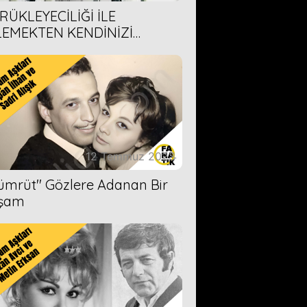
RÜKLEYECİLİĞİ İLE
LEMEKTEN KENDİNİZİ
AMAYACAĞINIZ 6 ANİME DİZİ
ERİMİZ
12 Temmuz 2023
Zümrüt'' Gözlere Adanan Bir
şam