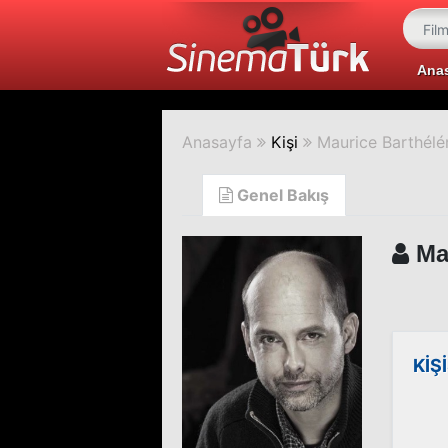
Ana
Anasayfa
Kişi
Maurice Barthél
Genel Bakış
Mau
KİŞ