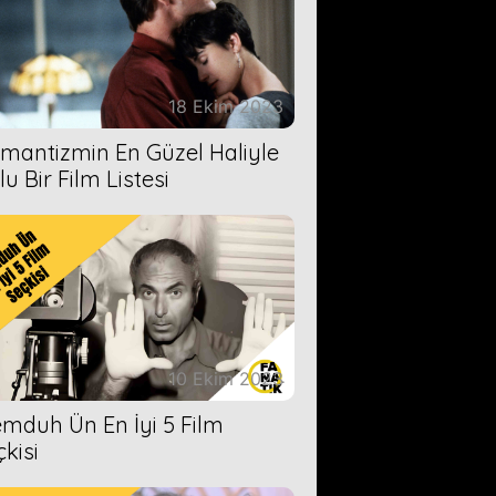
18 Ekim 2023
mantizmin En Güzel Haliyle
u Bir Film Listesi
10 Ekim 2023
mduh Ün En İyi 5 Film
çkisi