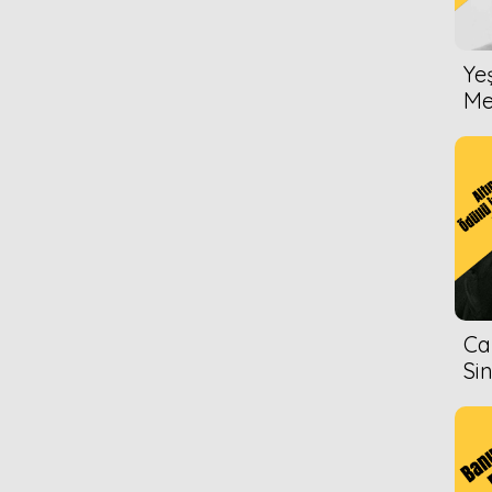
Ye
Me
Ca
Si