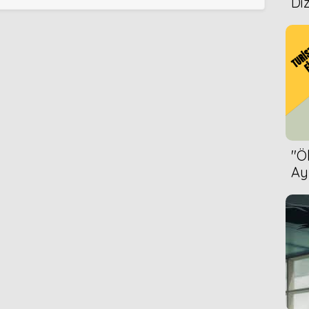
Diz
''
Ay
Bet