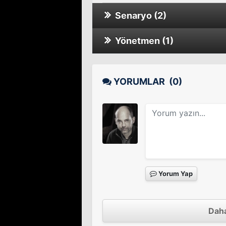
Senaryo (2)
Yönetmen (1)
Pas très normales acti
Pas très normales acti
YORUMLAR
(0)
RRRrrrr!!!
Sinema Filmi
Yorum Yap
Daha