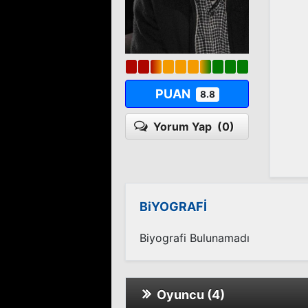
PUAN
8.8
Yorum Yap
(0)
BiYOGRAFİ
Biyografi Bulunamadı
Oyuncu (4)