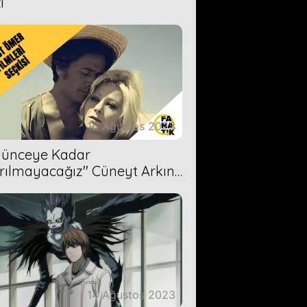
i
16 Ağustos 2023
Ölünceye Kadar
rılmayacağız'' Cüneyt Arkın-
ül Işıl
14 Ağustos 2023