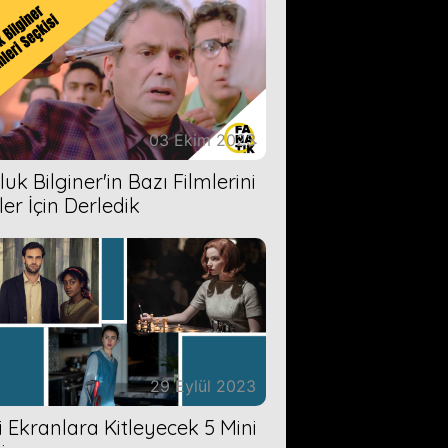
03 Ekim 2023
uk Bilginer'in Bazı Filmlerini
ler İçin Derledik
29 Eylül 2023
zi Ekranlara Kitleyecek 5 Mini