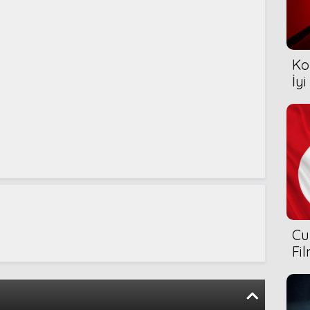
Ko
İyi
Cu
Fi