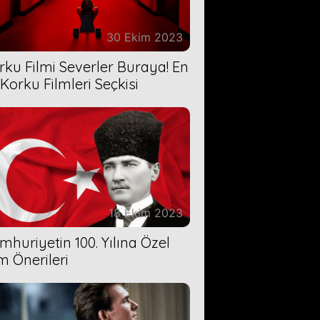
30 Ekim 2023
rku Filmi Severler Buraya! En
 Korku Filmleri Seçkisi
18 Ekim 2023
mhuriyetin 100. Yılına Özel
lm Önerileri