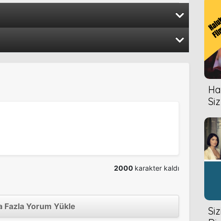
vités
2013
vités
2013
Hal
2004
Siz
2000
karakter kaldı
 Fazla Yorum Yükle
Si